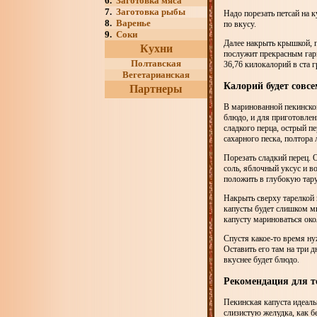
6.
Заготовка мяса
7.
Заготовка рыбы
Надо порезать петсай на 
8.
Варенье
по вкусу.
9.
Соки
Далее накрыть крышкой, п
Кухни
послужит прекрасным гарн
Полтавская
36,76 килокалорий в ста 
Вегетарианская
Калорий будет совс
Партнеры
В маринованной пекинской
блюдо, и для приготовлен
сладкого перца, острый пе
сахарного песка, полтора
Порезать сладкий перец. 
соль, яблочный уксус и в
положить в глубокую тару
Накрыть сверху тарелкой 
капусты будет слишком мн
капусту мариноваться око
Спустя какое-то время ну
Оставить его там на три 
вкуснее будет блюдо.
Рекомендация для те
Пекинская капуста идеаль
слизистую желудка, как бе