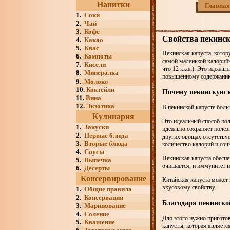
Напитки
Главная
1.
Соки
2.
Чай
3.
Кофе
Свойства пекинск
4.
Какао
5.
Квас
Пекинская капуста, котор
6.
Компоты
самой маленькой калорий
7.
Кисели
что 12 ккал). Это идеаль
8.
Минералка
повышенному содержанию
9.
Молоко
10.
Коктейли
Почему пекинскую к
11.
Вина
12.
Экзотика
В пекинской капусте боль
Кулинария
Это идеальный способ пол
1.
Закуски
идеально сохраняет полезн
2.
Первые блюда
других овощах отсутствует
3.
Вторые блюда
количество калорий и соч
4.
Соусы
Пекинская капуста обеспе
5.
Выпечка
очищается, и иммунитет 
6.
Десерты
Консервирование
Китайская капуста может 
вкусовому свойству.
1.
Общие правила
2.
Консервация
Благодаря пекинско
3.
Маринование
4.
Соление
Для этого нужно приготов
5.
Квашение
капусты, которая являетс