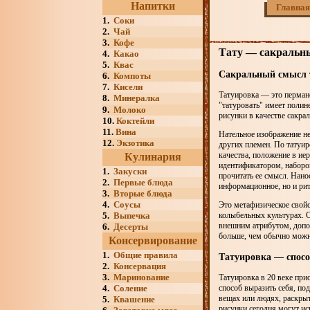
Напитки
Главная
1.
Соки
2.
Чай
3.
Кофе
Тату — сакральн
4.
Какао
5.
Квас
Сакральный смысл 
6.
Компоты
7.
Кисели
Татуировка — это перман
8.
Минералка
"татуровать" имеет полин
9.
Молоко
рисунки в качестве сакра
10.
Коктейли
11.
Вина
Нательное изображение н
12.
Экзотика
других племен. По татуир
качества, положение в ие
Кулинария
идентификатором, наборо
1.
Закуски
прочитать ее смысл. Нано
2.
Первые блюда
информационное, но и рит
3.
Вторые блюда
4.
Соусы
Это метафизическое свойс
5.
Выпечка
колыбельных культурах. С
внешним атрибутом, допол
6.
Десерты
больше, чем обычно можн
Консервирование
1.
Общие правила
Татуировка — спос
2.
Консервация
3.
Маринование
Татуировка в 20 веке при
4.
Соление
способ выразить себя, по
вещах или людях, раскрыт
5.
Квашение
рисунки сегодня могут ис