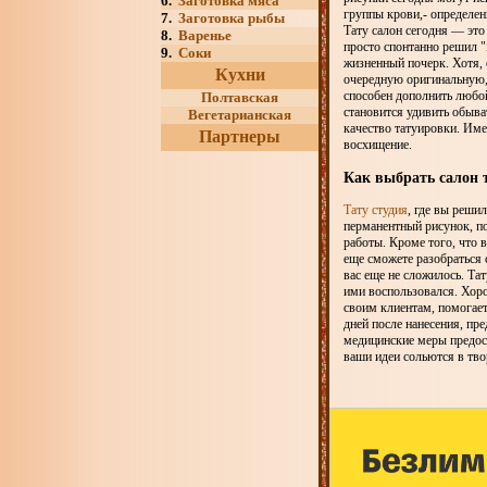
6.
Заготовка мяса
группы крови,- определен
7.
Заготовка рыбы
Тату салон сегодня — это
8.
Варенье
просто cпонтанно решил "
9.
Соки
жизненный почерк. Хотя, е
Кухни
очередную оригинальную, 
способен дополнить любой
Полтавская
становится удивить обыват
Вегетарианская
качество татуировки. Име
Партнеры
восхищение.
Как выбрать салон 
Тату студия
, где вы реши
перманентный рисунок, по
работы. Кроме того, что в
еще сможете разобраться 
вас еще не сложилось. Та
ими воспользовался. Хоро
своим клиентам, помогает
дней после нанесения, пре
медицинские меры предост
ваши идеи сольются в тв