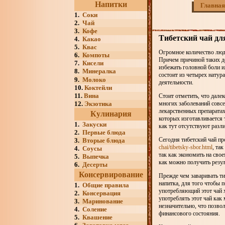
Напитки
Главная
1.
Соки
2.
Чай
3.
Кофе
Тибетский чай дл
4.
Какао
5.
Квас
Огромное количество люде
6.
Компоты
Причем причиной таких де
7.
Кисели
избежать головной боли и
8.
Минералка
состоит из четырех нату
9.
Молоко
деятельности.
10.
Коктейли
11.
Вина
Стоит отметить, что дале
12.
Экзотика
многих заболеваний совсе
лекарственных препаратах
Кулинария
которых изготавливается 
1.
Закуски
как тут отсутствуют раз
2.
Первые блюда
Сегодня тибетский чай пр
3.
Вторые блюда
chai/tibetsky-sbor.html
, та
4.
Соусы
так как экономить на сво
5.
Выпечка
как можно получить резу
6.
Десерты
Консервирование
Прежде чем заваривать ти
напитка, для того чтобы п
1.
Общие правила
употребляющий этот чай х
2.
Консервация
употреблять этот чай как
3.
Маринование
незначительно, что позво
4.
Соление
финансового состояния.
5.
Квашение