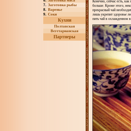
6.
Заготовка мяса
Конечно, сейчас есть, как
7.
Заготовка рыбы
больше. Кроме этого, нек
8.
Варенье
прекрасный чай необходим
9.
Соки
лишь укрепит здоровье лю
пить чай в охлажденном в
Кухни
Полтавская
Вегетарианская
Партнеры