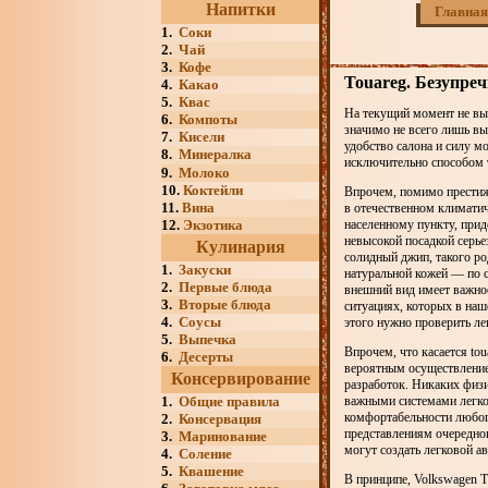
Напитки
Главная
1.
Соки
2.
Чай
3.
Кофе
Touareg. Безупре
4.
Какао
5.
Квас
На текущий момент не вый
6.
Компоты
значимо не всего лишь вы
7.
Кисели
удобство салона и силу м
8.
Минералка
исключительно способом 
9.
Молоко
10.
Коктейли
Впрочем, помимо престижа
11.
Вина
в отечественном климатиче
12.
Экзотика
населенному пункту, прид
невысокой посадкой серье
Кулинария
солидный джип, такого ро
1.
Закуски
натуральной кожей — по с
2.
Первые блюда
внешний вид имеет важное
3.
Вторые блюда
ситуациях, которых в наш
4.
Соусы
этого нужно проверить ле
5.
Выпечка
Впрочем, что касается tou
6.
Десерты
вероятным осуществление 
Консервирование
разработок. Никаких физ
1.
Общие правила
важными системами легко
комфортабельности любого
2.
Консервация
представлениям очередно
3.
Маринование
могут создать легковой 
4.
Соление
5.
Квашение
В принципе, Volkswagen Т