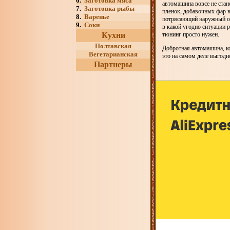
6.
Заготовка мяса
автомашина вовсе не ста
7.
Заготовка рыбы
пленок, добавочных фар 
8.
Варенье
потрясающий наружный обл
9.
Соки
в какой угодно ситуации 
Кухни
тюнинг просто нужен.
Полтавская
Добротная автомашина, к
Вегетарианская
это на самом деле выгодн
Партнеры