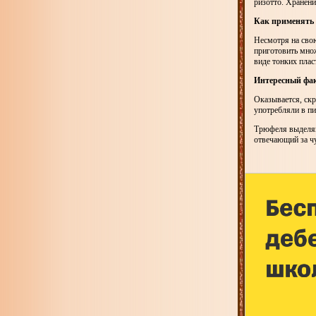
ризотто. Хранени
Как применять
Несмотря на сво
приготовить мно
виде тонких плас
Интересный фак
Оказывается, ск
употребляли в п
Трюфеля выделяю
отвечающий за чу