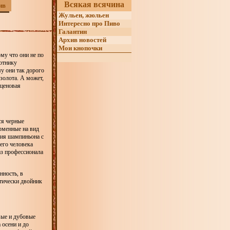
Всякая всячина
ив
Жульен, жюльен
Интересно про Пиво
Галантин
Архив новостей
Мои кнопочки
му что они не по
ботнику
у они так дорого
 золота. А может,
 ценовая
ся черные
рменные на вид
пия шампиньона с
его человека
аз профессионала
нность, в
тически двойник
вые и дубовые
 осени и до