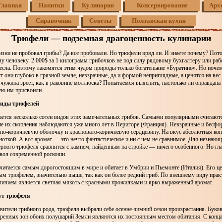
Главная
Напитки
Кулинария
Консервирование
Арх
Справочник
Советы
Полтавская кухня
Трюфели — подземная драгоценность кулинарии
изни не пробовал грибы? Да все пробовали. Но трюфели вряд ли. И знаете почему? Пото
 человеку. 2 000$ за 1 килограмм грибочков не под силу рядовому бухгалтеру или ра
есла. Поэтому лакомятся этим чудом природы только богатенькие «Буратино». Но почем
ут они глубоко в грязной земле, невзрачные, да и формой неприглядные, а ценятся на вес
чужина зреет, как в раковине моллюска? Попытаемся выяснить, настолько ли оправдана
ую им присвоили.
виды трюфелей
ается несколько сотен видов этих замечательных грибов. Самыми популярными считают
е их скопления наблюдаются уже много лет в Перигоре (Франция). Невзрачные и бесфо
но-коричневую оболочку и красновато-коричневую сердцевину. На вкус абсолютная ко
ноткой. А вот аромат — это нечто фантастическое и ни с чем не сравнимое. Для незнающ
ерного трюфеля сравнится с камнем, найденным на стройке — ничего особенного. Но гл
мвол современной роскоши.
итается самым дорогостоящим в мире и обитает в Умбрии и Пьемонте (Италия). Его це
ым трюфелем, значительно выше, так как он более редкий гриб. По внешнему виду прак
личием является светлая мякоть с красными прожилками и ярко выраженный аромат.
тут трюфеля
авители грибного рода, трюфеля выбрали себе осенне-зимний сезон произрастания. Буко
ренных зон обоих полушарий Земли являются их постоянным местом обитания. С конца