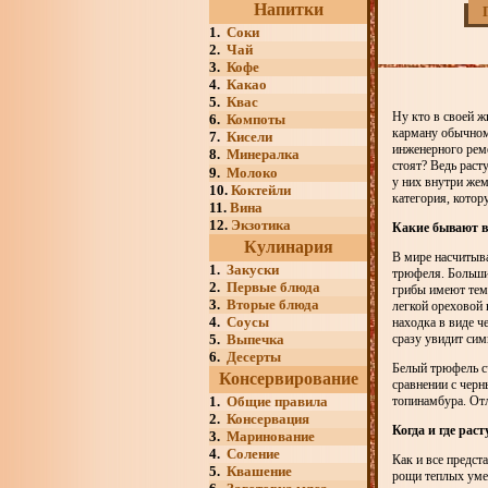
Напитки
1.
Соки
2.
Чай
3.
Кофе
4.
Какао
5.
Квас
Ну кто в своей ж
6.
Компоты
карману обычному
7.
Кисели
инженерного рем
8.
Минералка
стоят? Ведь раст
9.
Молоко
у них внутри жем
10.
Коктейли
категория, котор
11.
Вина
12.
Экзотика
Какие бывают 
Кулинария
В мире насчитыв
1.
Закуски
трюфеля. Больши
2.
Первые блюда
грибы имеют тем
3.
Вторые блюда
легкой ореховой 
4.
Соусы
находка в виде ч
5.
Выпечка
сразу увидит си
6.
Десерты
Белый трюфель сч
Консервирование
сравнении с черн
1.
Общие правила
топинамбура. От
2.
Консервация
Когда и где рас
3.
Маринование
4.
Соление
Как и все предст
5.
Квашение
рощи теплых уме