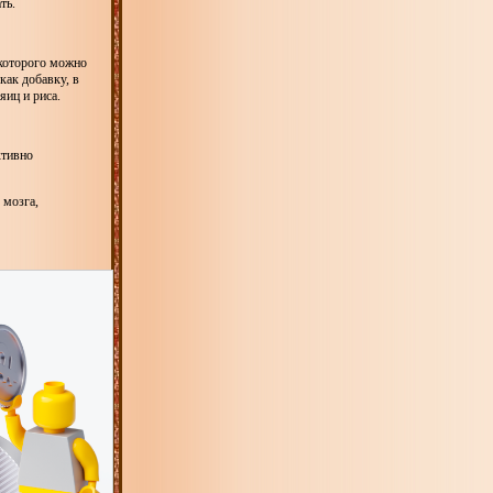
ть.
 которого можно
как добавку, в
яиц и риса.
ктивно
 мозга,