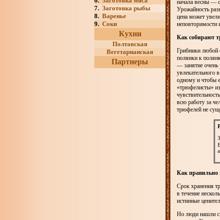
6.
Заготовка мяса
начала весны — 
7.
Заготовка рыбы
Урожайность разн
8.
Варенье
цена может увели
9.
Соки
неповторимости и
Кухни
Как собирают 
Полтавская
Грибники любой с
Вегетарианская
полянки к полянк
Партнеры
— занятие очень 
увлекательного в
одному и чтобы е
«трюфелисты» из
чувствительност
всю работу за че
трюфелей не суще
Как правильно
Срок хранения тр
в течение нескол
истинные ценител
Но люди нашли сп