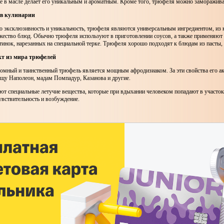
е в масле делает его уникальным и ароматным. Кроме того, трюфеля можно заморажива
 в кулинарии
ю эксклюзивность и уникальность, трюфеля являются универсальным ингредиентом, из
жество блюд. Обычно трюфеля используют в приготовлении соусов, а также применяют 
тинок, нарезанных на специальной терке. Трюфеля хорошо подходят к блюдам из пасты, 
т из мира трюфелей
ромный и таинственный трюфель является мощным афродизиаком. За эти свойства его а
ищу Наполеон, мадам Помпадур, Казанова и другие.
т специальные летучие вещества, которые при вдыхании человеком попадают в участок
вствительность и возбуждение.