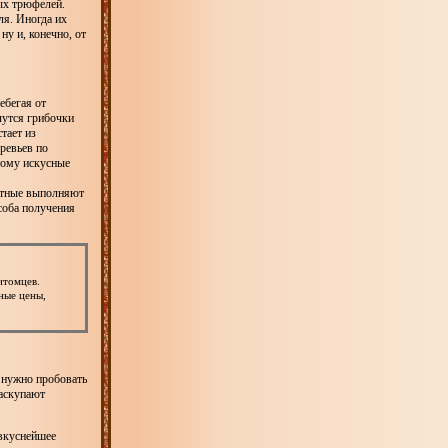
ых трюфелей.
ля. Иногда их
ну и, конечно, от
ебегая от
чутся грибочки
тает из
ревьев по
тому искусные
вотные выполняют
особа получения
итомцев.
ные цены,
 нужно пробовать
раскупают
 вкуснейшее