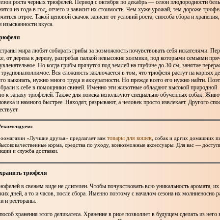
сезон роста черных трюфелей. Период с октября по декабрь — сезон плодородности бел
ится из года в год, отчего и зависит их стоимость. Чем хуже урожай, тем дороже трюфе
читься втрое. Такой ценовой скачок зависит от условий роста, способа сбора и хранения, 
 изысканности вкуса.
трюфеля
траны мира любят собирать грибы за возможность почувствовать себя искателями. Пер
е, от дерева к дереву, разгребая палкой невысокие холмики, под которыми семьями пря
увлекательное. Но когда грибы прячутся под землей на глубине до 30 см, занятие перерас
 трудновыполнимое. Вся сложность заключается в том, что трюфеля растут на корнях де
го выкопать, нужно много труда и аккуратности. Но прежде всего его нужно найти. Поэ
брали к себе в помощники свиней. Именно эти животные обладают высокой природной
ью к запаху трюфелей. Также для поиска используют специально обученных собак. Жи
ловека и намного быстрее. Находят, разрывают, а человек просто извлекает. Другого сп
ствует.
Рекомендуем:
товары для кошек
Зоомагазин «Лучшие друзья» предлагает вам
, собак и дргих домашних п
Высококачественные корма, средства по уходу, всевозможные аксессуары. Для вас — доступ
акции и служба доставки.
 хранить трюфеля
юфелей в свежем виде не длителен. Чтобы почувствовать всю уникальность аромата, их
ьких дней, а то и часов, после сбора. Именно поэтому с началом сезона их молниеносно 
и и рестораны.
особ хранения этого деликатеса. Хранение в рисе позволяет в будущем сделать из него