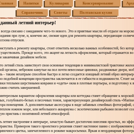
Главная
Напитки
Кулинария
Консервирование
Арх
Справочник
Советы
Полтавская кухня
данный летний интерьер!
 всегда связано с ожиданием чего-то нового. Это и приятные мысли об отдыхе на морско
идания при луне, и, конечно же, свежие идеи для ремонта квартиры, передающие солне
сезона отпусков.
риступать к ремонту квартиры, стоит отметить несколько важных особенностей, без кото
существовать. Прежде всего, это акцент на легкость оформления, который отражается во
и заканчивая дизайном мебели.
то летний стиль заимствует свои основные тенденции в минималистской трактовке жилог
ой органзы, небрежно кинутые на пол почти невесомые циновки, раздвижные двери, мо
ь – таким нехитрым способом быстро и легко создается изящный летний образ интерьер
во подобной концепции пространства заключается в ее гибкости и подвижности. Стоит з
ки теплыми шерстяными коврами и «одеть» окна в плотные портьеры, и подготовку к в
ожно считать завершенной.
 интересным вариантом оформления квартиры или коттеджа станет обращение к морской
ых, голубовато-белых и песочных тонов, характеризующих дизайнерский стиль «Marina
тора помещения. А дополнительные аксессуары в виде забавных семейных фотографий, 
 теплом южном море, или небольшого аквариума с экзотическими рыбками позволит соз
ую пристань с позитивной летней атмосферой.
 летнее настроение в интерьере, зачастую бывает достаточно внесения простых, но эф
транства. Примером такого проектного решения станет настенное панно с изображение
иночного цветка, запечатленного в режиме макросъемки. Яркая и неординарная фотогра