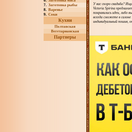
6.
Заготовка мяса
У вас скоро свадьба? И
7.
Заготовка рыбы
Victoria Spirina предлаг
8.
Варенье
понравились идеи, либо 
9.
Соки
всегда сможете в салон
Кухни
индивидуальный пошив, 
Полтавская
Вегетарианская
Партнеры