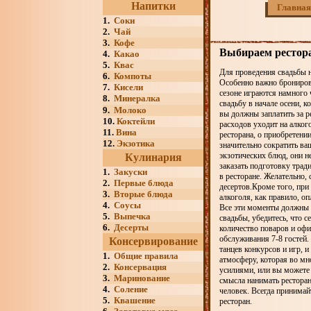
Напитки
Главная
1.
Соки
2.
Чай
3.
Кофе
Выбираем рестор
4.
Какао
5.
Квас
Для проведения свадьбы н
6.
Компоты
Особенно важно бронирова
7.
Кисели
сезоне играются намного 
8.
Минералка
свадьбу в начале осени, к
9.
Молоко
вы должны заплатить за р
10.
Коктейли
расходов уходит на алко
11.
Вина
ресторана, о приобретени
12.
Экзотика
значительно сократить ва
экзотических блюд, они н
Кулинария
заказать подготовку трад
1.
Закуски
в ресторане. Желательно
2.
Первые блюда
десертов.Кроме того, при
3.
Вторые блюда
алкоголя, как правило, оп
4.
Соусы
Все эти моменты должны б
5.
Выпечка
свадьбы, убедитесь, что с
6.
Десерты
количество поваров и офи
обслуживания 7-8 гостей.
Консервирование
танцев конкурсов и игр, 
1.
Общие правила
атмосферу, которая во мн
2.
Консервация
усилиями, или вы можете 
3.
Маринование
смысла нанимать ресторан 
4.
Соление
человек. Всегда принимай
5.
Квашение
ресторан.