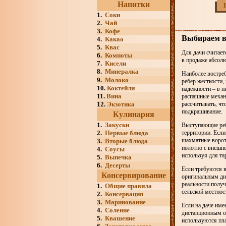
Напитки
1.
Соки
2.
Чай
3.
Кофе
Выбираем в
4.
Какао
5.
Квас
Для дачи считает
6.
Компоты
в продаже абсолю
7.
Кисели
8.
Минералка
Наиболее востреб
9.
Молоко
ребер жесткости,
10.
Коктейли
надежности – в н
11.
Вина
распашные механи
12.
Экзотика
рассчитывать, чт
подкрашивание.
Кулинария
1.
Закуски
Выступающие ребр
2.
Первые блюда
территории. Если
шахматные ворота
3.
Вторые блюда
полотно с внешне
4.
Соусы
используя для та
5.
Выпечка
6.
Десерты
Если требуются в
Консервирование
оригинальным диз
реальности получ
1.
Общие правила
сельской местност
2.
Консервация
3.
Маринование
Если на даче име
4.
Соление
дистанционным о
5.
Квашение
используются пл