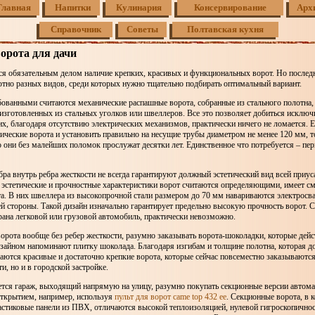
Главная
Напитки
Кулинария
Консервирование
Арх
Справочник
Советы
Полтавская кухня
орота для дачи
ся обязательным делом наличие крепких, красивых и функциональных ворот. Но послед
тно разных видов, среди которых нужно тщательно подбирать оптимальный вариант.
ованными считаются механические распашные ворота, собранные из стального полотна, 
 изготовленных из стальных уголков или швеллеров. Все это позволяет добиться исклю
их, благодаря отсутствию электрических механизмов, практически ничего не ломается. Е
ческие ворота и установить правильно на несущие трубы диаметром не менее 120 мм, 
о они без малейших поломок прослужат десятки лет. Единственное что потребуется – пе
а внутрь ребра жесткости не всегда гарантируют должный эстетический вид всей приус
 эстетические и прочностные характеристики ворот считаются определяющими, имеет с
. В них швеллера из высокопрочной стали размером до 70 мм навариваются электросва
й стороны. Такой дизайн изначально гарантирует предельно высокую прочность ворот. С
рана легковой или грузовой автомобиль, практически невозможно.
орота вообще без ребер жесткости, разумно заказывать ворота-шоколадки, которые дей
айном напоминают плитку шоколада. Благодаря изгибам и толщине полотна, которая дос
аются красивые и достаточно крепкие ворота, которые сейчас повсеместно заказываются
и, но и в городской застройке.
ется гараж, выходящий напрямую на улицу, разумно покупать секционные версии автома
ткрытием, например, используя
пульт для ворот came top 432 ee
. Секционные ворота, в 
астиковые панели из ПВХ, отличаются высокой теплоизоляцией, нулевой гигроскопично