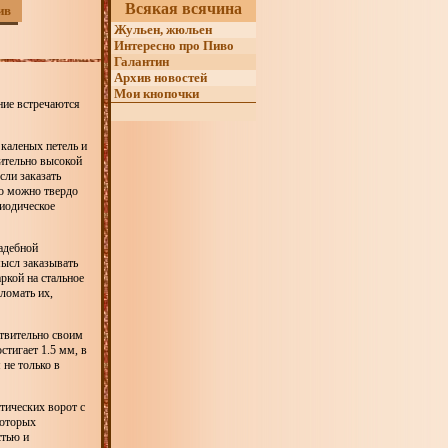
Всякая всячина
ив
Жульен, жюльен
Интересно про Пиво
Галантин
Архив новостей
Мои кнопочки
ние встречаются
каленых петель и
чительно высокой
сли заказать
то можно твердо
риодическое
адебной
мысл заказывать
ркой на стальное
ломать их,
ствительно своим
тигает 1.5 мм, в
 не только в
тических ворот с
которых
стью и