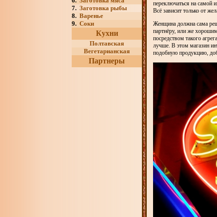
6.
Заготовка мяса
переключаться на самой и
7.
Заготовка рыбы
Всё зависит только от же
8.
Варенье
9.
Соки
Женщина должна сама реш
партнёру, или же хороши
Кухни
посредством такого агрег
Полтавская
лучше. В этом магазин ин
Вегетарианская
подобную продукцию, доб
Партнеры