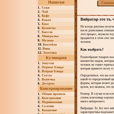
Напитки
Главная
1.
Соки
2.
Чай
3.
Кофе
Вибратор-это то, 
4.
Какао
5.
Квас
Не всегда девушка получа
6.
Компоты
после длительных отношен
7.
Кисели
этот процесс, неужели то
8.
Минералка
продаются в этом секс шо
9.
Молоко
человек.
10.
Коктейли
11.
Вина
Как выбрать?
12.
Экзотика
Разнообразие товаров мож
Кулинария
множество видов, которые
1.
Закуски
человек не станет терять
2.
Первые блюда
которая принесет ползу и
3.
Вторые блюда
4.
Соусы
Определиться, что вы хот
5.
Выпечка
какой-то определенный цв
формы, которая может до
6.
Десерты
целом, все нюансы, что п
Консервирование
1.
Общие правила
Размер. В случае если ес
стенок влагалища хорошо 
2.
Консервация
много интересного.
3.
Маринование
4.
Соление
Вибрация. То, без чего в
5.
Квашение
характеристика подскаже