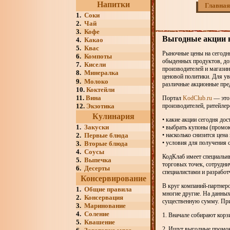
Напитки
Главная
1.
Соки
2.
Чай
3.
Кофе
Выгодные акции 
4.
Какао
5.
Квас
Рыночные цены на сегодня
6.
Компоты
обыденных продуктов, дов
7.
Кисели
производителей и магазин
8.
Минералка
ценовой политики. Для у
9.
Молоко
различные акционные пред
10.
Коктейли
11.
Вина
Портал
KodClub.ru
— это 
12.
Экзотика
производителей, ритейлеро
Кулинария
• какие акции сегодня дос
1.
Закуски
• выбрать купоны (промо
2.
Первые блюда
• насколько снизится цен
• условия для получения 
3.
Вторые блюда
4.
Соусы
КодКлаб имеет специальн
5.
Выпечка
торговых точек, сотрудни
6.
Десерты
специалистами и разрабо
Консервирование
В круг компаний-партнеро
1.
Общие правила
многие другие. На данных
2.
Консервация
существенную сумму. При 
3.
Маринование
4.
Соление
1. Вначале собирают кор
5.
Квашение
2. Ищут выгодные промок