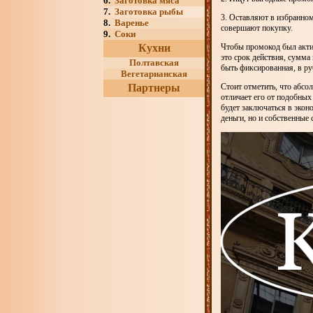
6.
Заготовка мяса
7.
Заготовка рыбы
3. Оставляют в избранно
8.
Варенье
совершают покупку.
9.
Соки
Кухни
Чтобы промокод был акти
это срок действия, сумма
Полтавская
быть фиксированная, в ру
Вегетарианская
Партнеры
Стоит отметить, что абсо
отличает его от подобных
будет заключаться в эко
деньги, но и собственные