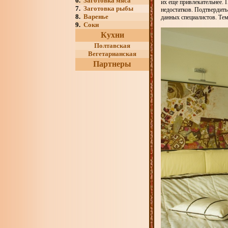
6.
Заготовка мяса
их еще привлекательнее. 
7.
Заготовка рыбы
недостатков. Подтвердить
8.
Варенье
данных специалистов. Тем
9.
Соки
Кухни
Полтавская
Вегетарианская
Партнеры