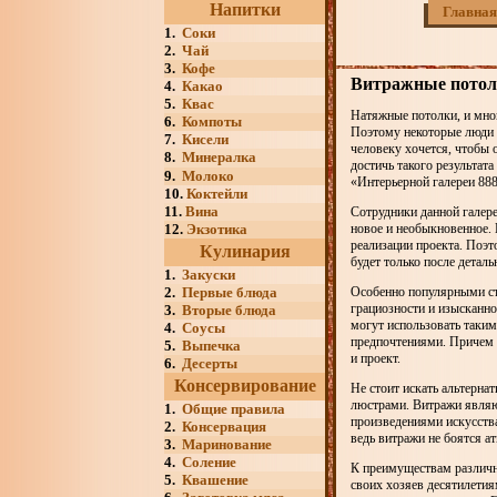
Напитки
Главная
1.
Соки
2.
Чай
3.
Кофе
Витражные потол
4.
Какао
5.
Квас
Натяжные потолки, и мног
6.
Компоты
Поэтому некоторые люди 
7.
Кисели
человеку хочется, чтобы 
8.
Минералка
достичь такого результат
9.
Молоко
«Интерьерной галереи 888
10.
Коктейли
11.
Вина
Сотрудники данной галер
12.
Экзотика
новое и необыкновенное. В
реализации проекта. Поэ
Кулинария
будет только после деталь
1.
Закуски
2.
Первые блюда
Особенно популярными с
грациозности и изысканно
3.
Вторые блюда
могут использовать таким
4.
Соусы
предпочтениями. Причем з
5.
Выпечка
и проект.
6.
Десерты
Консервирование
Не стоит искать альтерна
люстрами. Витражи являю
1.
Общие правила
произведениями искусства
2.
Консервация
ведь витражи не боятся а
3.
Маринование
4.
Соление
К преимуществам различн
5.
Квашение
своих хозяев десятилетия