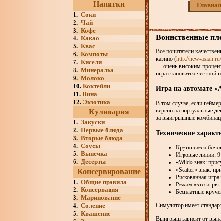
Напитки
Главная
1.
Соки
2.
Чай
3.
Кофе
Воинственные плем
4.
Какао
5.
Квас
Все почитатели качественн
6.
Компоты
казино (
http://new-asian.ru/
7.
Кисели
— очень высоким процент
8.
Минералка
игра становится честной и
9.
Молоко
10.
Коктейли
Игра на автомате «A
11.
Вина
12.
Экзотика
В том случае, если гейме
версии на виртуальные де
Кулинария
за выигрышные комбинаци
1.
Закуски
2.
Первые блюда
Технические характ
3.
Вторые блюда
4.
Соусы
Крутящиеся бочон
5.
Выпечка
Игровые линии: 9
6.
Десерты
«Wild» знак: прис
«Scatter» знак: пр
Консервирование
Рискованная игра:
1.
Общие правила
Режим авто игры: 
2.
Консервация
Бесплатные круче
3.
Маринование
4.
Соление
Симулятор имеет стандарт
5.
Квашение
Выигрыш зависит от выпа