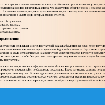
что регистрация в данном магазине ни к чему не обязывает просто люди смогут получат
ступлениях новинок и различных акциях, что значительно облегчит жизнь и поможет сэ
. Постоянные клиенты уже давно сумели оценить по достоинству многочисленные поло
ла, и магазина в целом среди которых, можно отметить:
рвис обслуживания;
качество техники;
 гарантии на все товары;
еновая политика.
предложения
ая стоимость привлекает многих покупателей, так как абсолютно все люди хотят получи
чь, холодильник или компьютер по приемлемой для себя стоимости. Здесь это все пре
агазина не стало останавливаться на достигнутом успехе и старается вплотную сотруднич
техники для того чтобы быстрее своих конкурентов получать последние модели бытовой
оим покупателям.
является и оригинальное оформление сайта elmir.ua, которое позволяет потенциальны
 промежуток времени найти необходимую продукцию. Также тут можно сравнить понра
арактеристикам и ценам. Ведь иногда люди переплачивают деньги за совсем ненужные д
димости, всегда можно воспользоваться услугами специалистов магазина, которые смогут
т те или иные технические термины, а также подобрать конкретную модель бытовой те