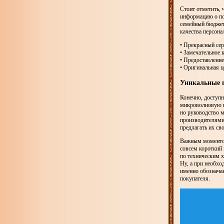
Стоит отметить, 
информацию о по
семейный бюджет
качества персона
• Прекрасный се
• Замечательное 
• Предоставление
• Оригинальная ц
Уникальные 
Конечно, доступн
микроволновую пе
но руководство м
производителями 
предлагать их св
Важным моментом 
совсем короткий
по техническим х
Ну, а при необхо
именно обозначаю
покупателя.