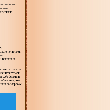
ь актуальную
кономить
жительные
ть
красно понимают,
ать с
 техники, и
м покупателям за
вившиеся товары
ля себя функции.
 объяснить, что
хники по запросам