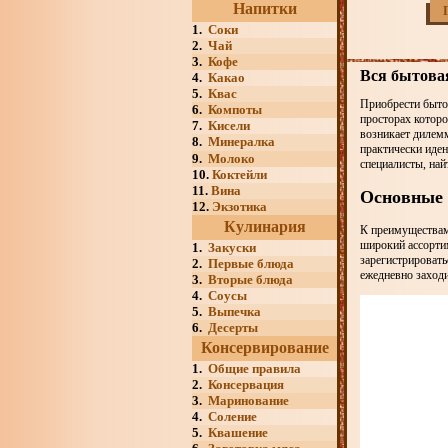
Напитки
1.
Соки
2.
Чай
3.
Кофе
Вся бытовая
4.
Какао
5.
Квас
Приобрести бытов
6.
Компоты
просторах котор
7.
Кисели
возникает дилем
8.
Минералка
практически иден
9.
Молоко
специалисты, най
10.
Коктейли
11.
Вина
Основные 
12.
Экзотика
Кулинария
К преимуществам 
широкий ассортим
1.
Закуски
зарегистрировать
2.
Первые блюда
ежедневно заходи
3.
Вторые блюда
4.
Соусы
5.
Выпечка
6.
Десерты
Консервирование
1.
Общие правила
2.
Консервация
3.
Маринование
4.
Соление
5.
Квашение