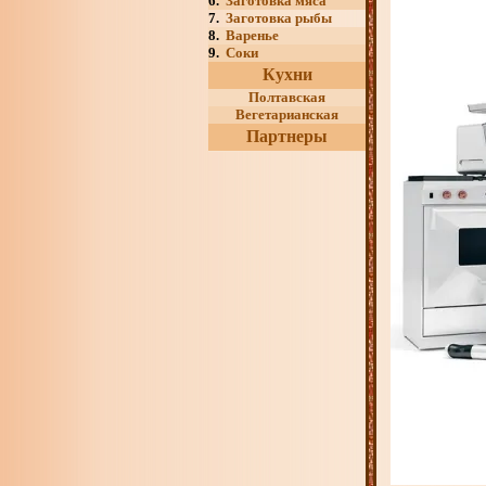
6.
Заготовка мяса
7.
Заготовка рыбы
8.
Варенье
9.
Соки
Кухни
Полтавская
Вегетарианская
Партнеры