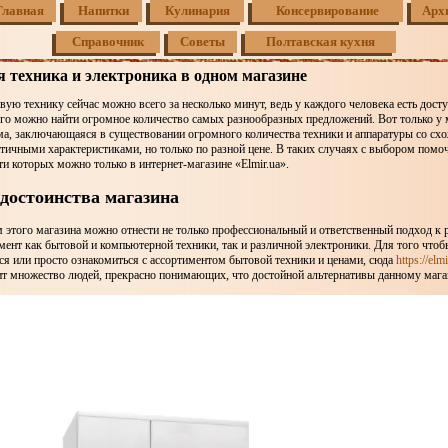
Главная
Напитки
Кулинария
Консервирование
Арх
Справочник
Советы
Полтавская кухня
 техника и электроника в одном магазине
ую технику сейчас можно всего за несколько минут, ведь у каждого человека есть доступ
ого можно найти огромное количество самых разнообразных предложений. Вот только у
ма, заключающаяся в существовании огромного количества техники и аппаратуры со сх
тичными характеристиками, но только по разной цене. В таких случаях с выбором помо
ти которых можно только в интернет-магазине «Elmir.ua».
достоинства магазина
этого магазина можно отнести не только профессиональный и ответственный подход к р
ент как бытовой и компьютерной техники, так и различной электроники. Для того чтоб
ся или просто ознакомиться с ассортиментом бытовой техники и ценами, сюда
https://elm
т множество людей, прекрасно понимающих, что достойной альтернативы данному магаз