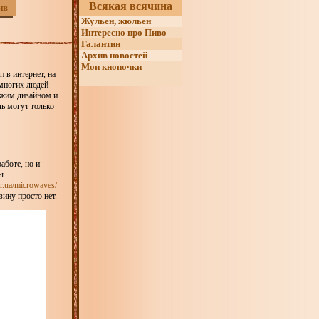
Всякая всячина
ив
Жульен, жюльен
Интересно про Пиво
Галантин
Архив новостей
Мои кнопочки
 в интернет, на
 многих людей
ожим дизайном и
чь могут только
аботе, но и
ы
ir.ua/microwaves/
ину просто нет.