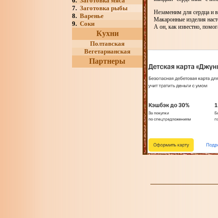
6.
Заготовка мяса
7.
Заготовка рыбы
Незаменим для сердца и в
8.
Варенье
Макаронные изделия наст
9.
Соки
А он, как известно, помо
Кухни
Полтавская
Вегетарианская
Партнеры