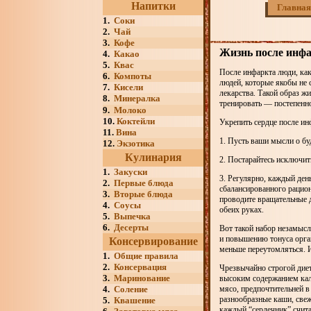
Напитки
Главная
1.
Соки
2.
Чай
3.
Кофе
Жизнь после инфа
4.
Какао
5.
Квас
После инфаркта люди, ка
6.
Компоты
людей, которые якобы не
7.
Кисели
лекарства. Такой образ 
8.
Минералка
тренировать — постепенно
9.
Молоко
10.
Коктейли
Укрепить сердце после ин
11.
Вина
1. Пусть ваши мысли о б
12.
Экзотика
Кулинария
2. Постарайтесь исключит
1.
Закуски
3. Регулярно, каждый ден
2.
Первые блюда
сбалансированного рацион
3.
Вторые блюда
проводите вращательные д
4.
Соусы
обеих руках.
5.
Выпечка
6.
Десерты
Вот такой набор незамыс
и повышению тонуса орган
Консервирование
меньше переутомляться. 
1.
Общие правила
2.
Консервация
Чрезвычайно строгой диет
3.
Маринование
высоким содержанием кали
4.
Соление
мясо, предпочтительней в
разнообразные каши, све
5.
Квашение
каждый “сердечник” счита