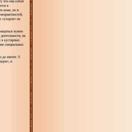
, что она собой
ется в
ь коже, но и
неприятностей,
х «узоров» на
бращаться нужно
 деятельности, на
м в кустарных
щим специальных
 да значит. А
идея», и