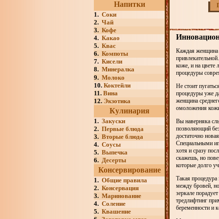
Напитки
1.
Соки
2.
Чай
3.
Кофе
Инновацион
4.
Какао
5.
Квас
Каждая женщина г
6.
Компоты
привлекательной.
7.
Кисели
коже, и на цвете
8.
Минералка
процедуры соврем
9.
Молоко
10.
Коктейли
Не стоит пугатьс
11.
Вина
процедуры уже да
12.
Экзотика
женщина среднего
омоложения кожи
Кулинария
1.
Закуски
Вы наверняка слы
2.
Первые блюда
позволяющий без
достаточно новая
3.
Вторые блюда
Специальными игл
4.
Соусы
хотя и сразу пос
5.
Выпечка
скажешь, но пове
6.
Десерты
которые долго уч
Консервирование
Такая процедура 
1.
Общие правила
между бровей, но
2.
Консервация
зеркале порадует
3.
Маринование
тредлифтинг прим
4.
Соление
беременности и к
5.
Квашение