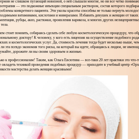
рмин не слишком пугающий новизной, о ней слышали многие, но ни все четко понимают
зотерапия — это подкожные инъекции специальным раствором, состав которого подбира
роблемы конкретного пациента. Эти уколы красоты способны не только вернуть молодост
обходимыми витаминами, кислотами и минералами. Избавить девушек и женщин от таких 
ментация, рубцы, акнэ, растяжки, проявления варикоза, и многих других нелицеприятны
 тела.
чем стоит помнить, собираясь сделать себе любую косметологическую процедуру, что о
иональному доктору! К человеку, у кого есть лицензия на осуществление подобного рода
ских и косметологических услуг. Да, стоимость лечения тогда будет несколько выше, че
т ли эта псевдо экономия того риска, на который вы идете, обращаясь к людям, не имею
умайте, дорожите ли вы своим здоровьем и жизнью.
ко к профессионалам! Таким, как Ольга Евсютина — все-таки 20 лет практики это что-то
е овладеть техникой проведения подобных процедур — приходите в учебный центр «Орх
онкости мастерства делать женщин красивыми!