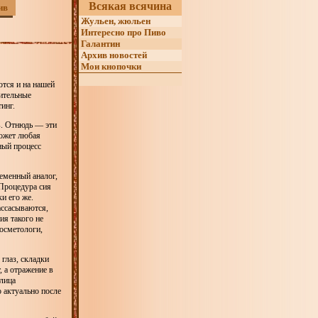
Всякая всячина
ив
Жульен, жюльен
Интересно про Пиво
Галантин
Архив новостей
Мои кнопочки
ются и на нашей
вительные
инг.
в. Отнюдь — эти
может любая
ный процесс
еменный аналог,
 Процедура сия
и его же.
ассасываются,
ия такого не
косметологи,
глаз, складки
, а отражение в
 лица
о актуально после