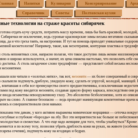
Главная
Напитки
Кулинария
Консервирование
Арх
Справочник
Советы
Полтавская кухня
ные технологии на страже красоты сибирячек
отова отдать кучу средств, потратить массу времени, лишь бы быть красивой, молодой,
 Сибирячки не исключение, ведь суровые красноярские зимы весьма негативно сказыва
 лица, да и что греха таить, на настроении. И тут на помощь приходят уникальные оздоро
енной косметологии! Например, такие, как мезотерапия, контурная пластика и тредлифт
я столь непонятных слов, напрасно полагая, что такое доступно лишь женам миллионеро
вно и широко используются, а значит, их цена снижена настолько, что позволить себе с
 достатка. А столь загадочное слово тредлифтинг — представляет собой весьма неслож
 мезонитями.
шали или читали о «золотых нитях», так вот,
мезонити
— их более совершенный и совр
 скальпеля подтянуть дряблую, увядшую кожу, сделать ее упругой, молодой, манящей.
, впитавшая в себя все преимущества своего предшественника, и исключившая недостатк
ами под кожу вводятся мезонити, создавая эдакую форму каркаса, впоследствии они р
ле ввода незаметны невооруженному глазу. Это абсолютно безболезненно, хотя из описан
рьте на слово. А главное безопасно — ведь проводят манипуляции компетентные врачи 
ились и совершенствовали свои навыки.
показана тем дамам, у кого активно выражены мимические морщинки — сеточка вокруг 
согубные и глубокие «борозды» на лбу. Все эти неприятности вас больше не побеспокоят
 молодостью и свежестью. А что еще надо женщине для того, чтобы улыбнуться? Кроме
еняется и по всему телу, позволяя убрать дряблость кожи на руках, на животе (особенн
есарева сечения), подтянуть кожу на ягодицах и бедрах.