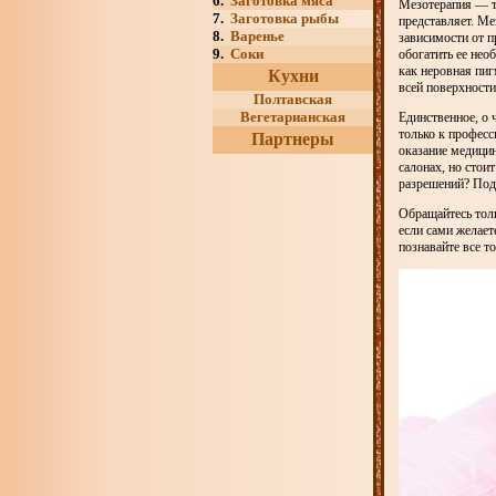
6.
Заготовка мяса
Мезотерапия — те
7.
Заготовка рыбы
представляет. Ме
8.
Варенье
зависимости от п
9.
Соки
обогатить ее не
как неровная пиг
Кухни
всей поверхности
Полтавская
Вегетарианская
Единственное, о 
только к професс
Партнеры
оказание медицин
салонах, но стои
разрешений? Под
Обращайтесь толь
если сами желает
познавайте все т