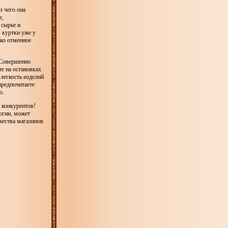
з чего она
е,
 сырье и
 куртки уже у
ько отменное
. Совершенно
е на остановках
легкость изделий
предпочитаете
ю.
у конкурентов!
логии, может
жества магазинов