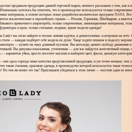
достью продавали продукцию данной торговой марки, немного расскажем о том, как и и
 Изначально хотелось бы отметить, что в производстве используются только современны
чные материалы, в основе которых лежат разработки космических программ NASA. Все
аются исключительно в европейских странах — Италия, Германия, Швейцария, а шьются
 Никакого привычного ширпотреба, только современные, инновационные материалы, тол
 фурнитуры и кроя, только стильные, модные, яркие модели одежды!
o Lady» вы легко найдете и теплые зимние куртки, и демисезонные, и ветровки на лето
и стиля — каждая подберет себе модель по душе. Чаще ходите пешком и подолгу мерзнит
анспорта — купите на зиму длинный пуховик. Вы автоледи, цените свободу движения и 
тенький. Вы девушка изысканная, утонченная — для вас найдутся женственный плащи, 
 — вариантов уйма, просто посетите магазин и выберите цвет, фасон, ценовую категори
— они здесь гораздо ниже качества представленной продукции, и уж точно меньше, чем 
 что такая стильная, красивая одежда, в производстве которой используется такие техно
о! Но тем ни менее это так! Приглашаем убедиться в этом лично — посетив один из мно