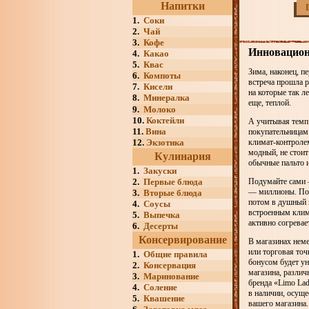
Напитки
1.
Соки
2.
Чай
3.
Кофе
Инновационн
4.
Какао
5.
Квас
Зима, наконец, п
6.
Компоты
встреча прошла р
7.
Кисели
на которые так л
8.
Минералка
еще, теплой.
9.
Молоко
10.
Коктейли
А учитывая темп 
11.
Вина
покупательницам 
12.
Экзотика
климат-контролем
модный, не стоит
Кулинария
обычные пальто и
1.
Закуски
2.
Первые блюда
Подумайте сами —
— миллионы. Пол
3.
Вторые блюда
потом в душный в
4.
Соусы
встроенным клим
5.
Выпечка
активно согревае
6.
Десерты
Консервирование
В магазинах неме
или торговая то
1.
Общие правила
бонусом будет у
2.
Консервация
магазина, разли
3.
Маринование
бренда «Limo Lad
4.
Соление
в наличии, осуще
5.
Квашение
вашего магазина.