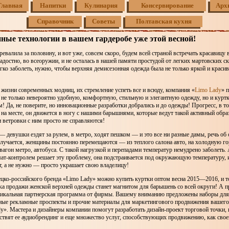
Главная
Напитки
Кулинария
Консервирование
Арх
Справочник
Советы
Полтавская кухня
ые технологии в вашем гардеробе уже этой весной!
еревалила за половину, и вот уже, совсем скоро, будем всей страной встречать красавицу
адостно, во всеоружии, и не осталась в нашей памяти простудой от легких мартовских с
егко заболеть, нужно, чтобы верхняя демисезонная одежда была не только яркой и красиво
жизни современных модниц, их стремление успеть все и всюду, компания «
Limo Lady
» 
не только невероятно удобную, комфортную, стильную и элегантную одежду, но и курт
! Да, не поверите, но инновационные разработки добрались и до одежды! Прогресс, в то
 на месте, он движется в ногу с нашими барышнями, которые ведут такой активный обра
 ветровки с ним просто не справляются!
 девушки ездят за рулем, в метро, ходят пешком — и это все ни разные дамы, речь об 
учается, женщины постоянно перемещаются — из теплого салона авто, на холодную го
агон метро, автобуса. С такой нагрузкой и перепадами температур немудрено заболеть.
ат-контролем решает эту проблему, она подстраивается под окружающую температуру, 
т, а не нужно — просто украшает свою владелицу!
цко-российского бренда «Limo Lady» можно купить куртки оптом весна 2015—2016, и т
чка продажи женской верхней одежды станет магнитом для барышень со всей округи! А 
никальная партнерская программа от фирмы. Вашему вниманию предложены наборы дл
чные рекламные проспекты и прочие материалы для маркетингового продвижения вашего
y». Мастера и дизайнеры компании помогут разработать дизайн-проект торговой точки,
ствят ее аудиобрендинг и еще множество услуг, способствующих продвижению, как своег