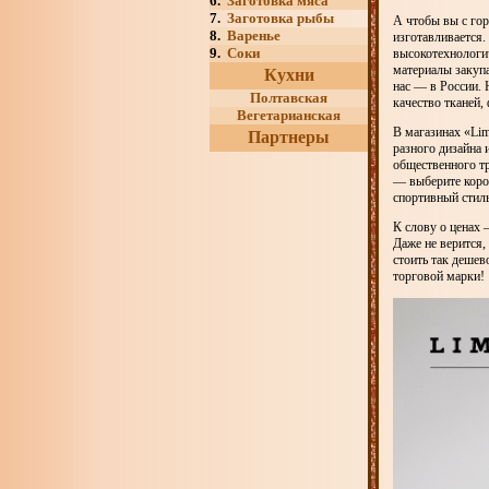
6.
Заготовка мяса
7.
Заготовка рыбы
А чтобы вы с гор
8.
Варенье
изготавливается.
9.
Соки
высокотехнологи
материалы закуп
Кухни
нас — в России.
Полтавская
качество тканей,
Вегетарианская
В магазинах «Lim
Партнеры
разного дизайна 
общественного тр
— выберите коро
спортивный стиль
К слову о ценах 
Даже не верится,
стоить так дешев
торговой марки!