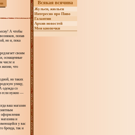
Всякая всячина
ив
Жульен, жюльен
Интересно про Пиво
Галантин
Архив новостей
Мои кнопочки
 весну! А чтобы
квозняков, попав
й, но и, пока
предлагает своим
ки, оснащенные
м числе и
з жизни, что
одной, но таких
родскую улицу,
 А одежда со
и если нужно —
огда ваш магазин
приятным
я оформления
 магазина и
 имеющейся у вас
о бренда, так и