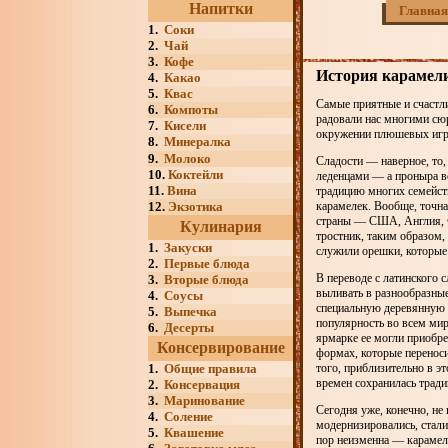
Напитки
Главная
1.
Соки
2.
Чай
3.
Кофе
История карамел
4.
Какао
5.
Квас
Самые приятные и счастли
6.
Компоты
радовали нас многими сюр
7.
Кисели
окружении плюшевых игру
8.
Минералка
9.
Молоко
Сладости — наверное, то,
10.
Коктейли
леденцами — а проныра вс
11.
Вина
традицию многих семейств
12.
Экзотика
карамелек. Вообще, точна
страны — США, Англия, Ф
Кулинария
тростник, таким образом,
1.
Закуски
служили орешки, которые
2.
Первые блюда
В переводе с латинского с
3.
Вторые блюда
выливать в разнообразные
4.
Соусы
специальную деревянную п
5.
Выпечка
популярность во всем мир
6.
Десерты
ярмарке ее могли приобр
Консервирование
формах, которые переноси
1.
Общие правила
того, приблизительно в э
времен сохранилась тради
2.
Консервация
3.
Маринование
Сегодня уже, конечно, не
4.
Соление
модернизировались, стали
5.
Квашение
пор неизменна — карамель