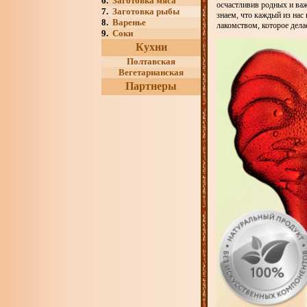
6.
Заготовка мяса
осчастливив родных и важ
7.
Заготовка рыбы
знаем, что каждый из нас
8.
Варенье
лакомством, которое дела
9.
Соки
Кухни
Полтавская
Вегетарианская
Партнеры