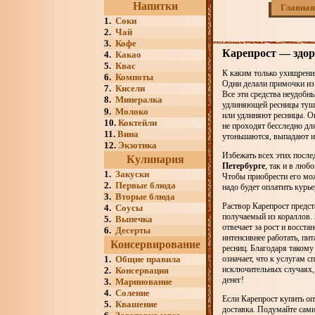
Напитки
Главная
1.
Соки
2.
Чай
3.
Кофе
Карепрост — здор
4.
Какао
5.
Квас
К каким только ухищрени
6.
Компоты
Одни делали примочки из 
7.
Кисели
Все эти средства неудобн
8.
Минералка
удлиняющей ресницы тушь
9.
Молоко
или удлиняют ресницы. Он
10.
Коктейли
не проходят бесследно дл
11.
Вина
утоньшаются, выпадают и
12.
Экзотика
Избежать всех этих посл
Кулинария
Петербурге
, так и в люб
1.
Закуски
Чтобы приобрести его мож
2.
Первые блюда
надо будет оплатить курь
3.
Вторые блюда
Раствор Карепрост предс
4.
Соусы
получаемый из кораллов. 
5.
Выпечка
отвечает за рост и восста
6.
Десерты
интенсивнее работать, п
Консервирование
ресниц. Благодаря такому
1.
Общие правила
означает, что к услугам с
исключительных случаях, 
2.
Консервация
денег!
3.
Маринование
4.
Соление
Если Карепрост купить оп
5.
Квашение
доставка. Подумайте сами