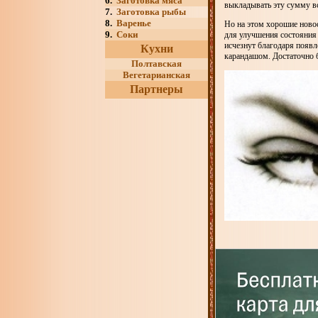
6.
Заготовка мяса
выкладывать эту сумму вс
7.
Заготовка рыбы
8.
Варенье
Но на этом хорошие новос
9.
Соки
для улучшения состояния 
исчезнут благодаря появ
Кухни
карандашом. Достаточно 
Полтавская
Вегетарианская
Партнеры