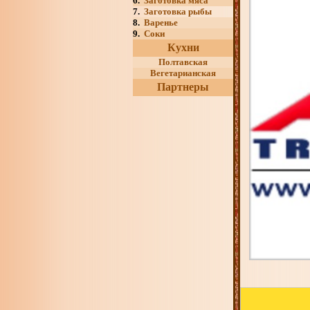
6.
Заготовка мяса
7.
Заготовка рыбы
8.
Варенье
9.
Соки
Кухни
Полтавская
Вегетарианская
Партнеры