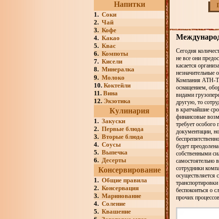
Напитки
1.
Соки
2.
Чай
3.
Кофе
Международ
4.
Какао
5.
Квас
Сегодня количест
6.
Компоты
не все они предо
7.
Кисели
касается организ
8.
Минералка
незначительные о
9.
Молоко
Компания АТН-Тр
10.
Коктейли
оснащением, обор
11.
Вина
видами грузопере
12.
Экзотика
другую, то сотр
в кратчайшие сро
Кулинария
финансовые возм
1.
Закуски
требует особого 
2.
Первые блюда
документации, но
3.
Вторые блюда
беспрепятственно
4.
Соусы
будет преодолен
5.
Выпечка
собственными си
6.
Десерты
самостоятельно в
сотрудники комп
Консервирование
осуществляется 
1.
Общие правила
транспортировки
2.
Консервация
беспокоиться о 
3.
Маринование
прочих процессов
4.
Соление
5.
Квашение