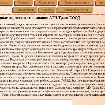
Главная
Напитки
Кулинария
Консервирование
Арх
Справочник
Советы
Полтавская кухня
ные перевозки от компании АТН-Транс ЕООД
во компаний, предоставляющих транспортные услуги, постоянно увеличивается. Но, к 
ставляют весь спектр услуг, пользуются разнообразными транспортными и техническими
ации такого процесса, как
международные перевозки
, то здесь требуется особый подход.
шибки могут привести к серьезным затратам, как со стороны поставщика, так и со сторо
анс ЕООД работает в данной отрасли достаточно давно, поэтому располагает всем тре
удованием, специализированной техникой. Отдельно стоит отметить, что организация з
возок. Иными словами, если у вас возникает необходимость в транспортировке из одно
удниками компании будут задействованы все возможные виды транспорта, чтобы
перевоз
ки, с минимальными затратами. Несомненно, здесь будут приниматься во внимание ваши
ожности, прочее. Вы должны принимать во внимание тот факт, что международная тран
подхода. Ведь в этом случае потребуется не только подбор техники, погрузочные работ
 и таможенные работы. Суть их состоит в том, что потребуются определенные действия
 переправить груз. Если оформление будет выполнено в соответствии со всеми нормами
а довольно быстро, без каких-либо препятствий. Компания АТН-Транс ЕООД на данный 
лами осуществляет оформление импорта, а также экспорта. Помимо этого, сотрудники 
нести оплату государственной пошлины, если у вас нет времени или возможности. Такж
ании занимаются установкой всех требуемых кодов ТНВЭД. Если возникает необходимос
своевременный анализ всех предоставленных документов, поскольку часть данных, нужн
 через таможню, располагаются именно в них. Сотрудничая с компанией АТН-Транс ЕО
сложностях, которыми сопровождается оформление специальных деклараций, расчета тре
. Таким образом, вы получаете массу преимуществ от сотрудничества с профессионалам