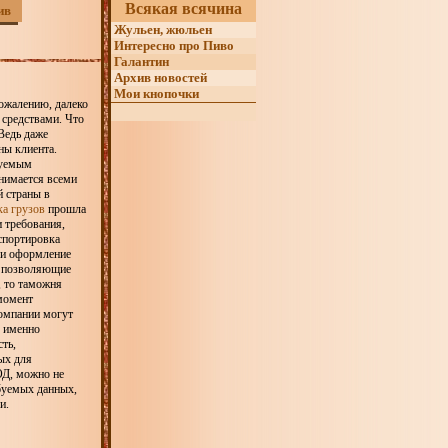
Всякая всячина
ив
Жульен, жюльен
Интересно про Пиво
Галантин
Архив новостей
Мои кнопочки
сожалению, далеко
 средствами. Что
 Ведь даже
ны клиента.
буемым
анимается всеми
й страны в
ка грузов
прошла
 требования,
спортировка
ы и оформление
, позволяющие
, то таможня
момент
компании могут
е именно
ть,
ых для
ОД, можно не
буемых данных,
и.