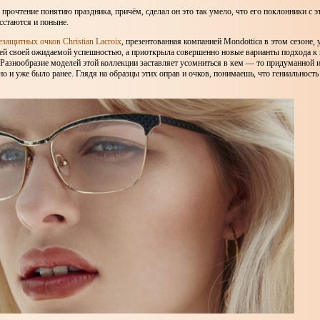
 прочтение понятию праздника, причём, сделал он это так умело, что его поклонники с 
сстаются и поныне.
защитных очков Christian Lacroix
, презентованная компанией Mondottica в этом сезоне, 
лей своей ожидаемой успешностью, а приоткрыла совершенно новые варианты подхода к
 Разнообразие моделей этой коллекции заставляет усомниться в кем — то придуманной и
но и уже было ранее. Глядя на образцы этих оправ и очков, понимаешь, что гениальность