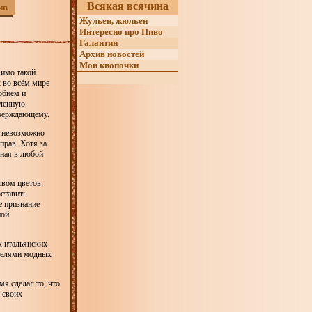
Всякая всячина
ив
Жульен, жюльен
Интересно про Пиво
Галантин
Архив новостей
Мои кнопочки
мимо такой
 во всём мире
юбием и
вленную
тверждающему.
й невозможно
прав. Хотя за
ьная в любой
твом цветов:
ставить
е признание
ной
х итальянских
ителями модных
мя сделал то, что
 своих