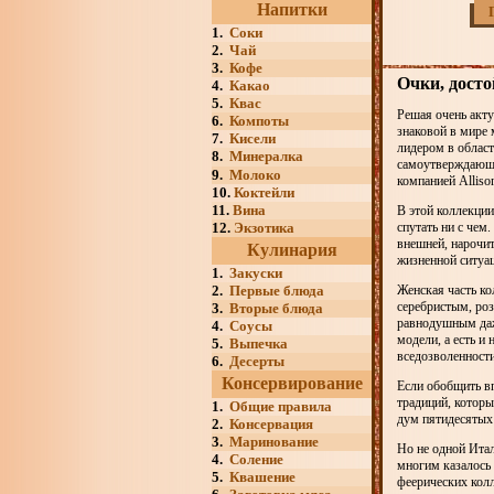
Напитки
1.
Соки
2.
Чай
3.
Кофе
Очки, дост
4.
Какао
5.
Квас
Решая очень акту
6.
Компоты
знаковой в мире
7.
Кисели
лидером в облас
8.
Минералка
самоутверждающи
9.
Молоко
компанией Allis
10.
Коктейли
11.
Вина
В этой коллекции
12.
Экзотика
спутать ни с чем
внешней, нарочит
Кулинария
жизненной ситуа
1.
Закуски
2.
Первые блюда
Женская часть ко
серебристым, ро
3.
Вторые блюда
равнодушным даже
4.
Соусы
модели, а есть и
5.
Выпечка
вседозволенности
6.
Десерты
Консервирование
Если обобщить вп
традиций, которы
1.
Общие правила
дум пятидесятых
2.
Консервация
3.
Маринование
Но не одной Итал
4.
Соление
многим казалось
5.
Квашение
феерических кол