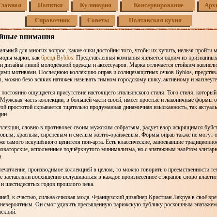
Главная
Напитки
Кулинария
Консервирование
Арх
Справочник
Советы
Полтавская кухня
ойные внимания
альный для многих вопрос, какие очки достойны того, чтобы их купить, нельзя пройти 
 моды марки, как
бренд Byblos
. Представленная компания является одним из признанных
ти дизайна линий молодёжной одежды и аксессуаров. Марка отличается стойким жизнел
ми мотивами. Последнюю коллекцию оправ и солнцезащитных очков Byblos, предста
on, можно безо всяких натяжек называть гимном городскому шику, активному и жизнеу
 постоянно ощущается присутствие настоящего итальянского стиля. Того стиля, которы
. Мужская часть коллекции, в большей части своей, имеет простые и лаконичные формы о
ой простотой скрывается тщательно продуманная динамичная изысканность, так актуал
ции.
ллекции, словно в противовес своим мужским собратьям, радует взор искрящимся буйс
зовым, красным, сиреневым и смелым жёлто-оранжевым. Формы оправ также не могут о
 самого искушённого ценителя поп-арта. Есть классические, завоевавшие традиционно
 новаторские, исполненные подчёркнутого минимализма, но с эпатажным налётом элитар
.
ечатление, производимое коллекцией в целом, то можно говорить о преемственности те
е заставляли восхищённо вслушиваться в каждое произнесённое с экранов слово власт
 и шестидесятых годов прошлого века.
ией, к счастью, сильна очковая мода. Французский дизайнер Кристиан Лакруа в своё вре
 невероятным. Он смог удивить пресыщенную парижскую публику роскошным эпатажем
лекций.