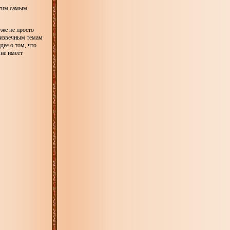
этим самым
уже не просто
 извечным темам
дее о том, что
 не имеет