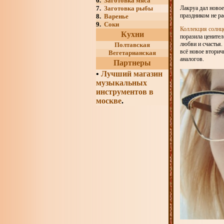
6.
Заготовка мяса
7.
Заготовка рыбы
Лакруа дал новое
праздником не ра
8.
Варенье
9.
Соки
Коллекция солнце
Кухни
поразила цените
любви и счастья.
Полтавская
всё новое вторич
Вегетарианская
аналогов.
Партнеры
•
Лучший магазин
музыкальных
инструментов в
москве
.