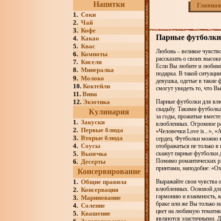
Напитки
Главная
1.
Соки
2.
Чай
3.
Кофе
Парные футболки
4.
Какао
5.
Квас
Любовь – великое чувств
6.
Компоты
рассказать о своих высоки
7.
Кисели
Если Вы любите и любимы,
8.
Минералка
подарка. В такой ситуаци
9.
Молоко
девушка, одетые в такие 
10.
Коктейли
смогут увидеть то, что Вы
11.
Вина
12.
Экзотика
Парные футболки для влю
свадьбу. Такими футболка
Кулинария
за годы, прожитые вместе
1.
Закуски
влюбленных. Огромное ра
2.
Первые блюда
«Человечки Love is...», 
3.
Вторые блюда
сердец. Футболки можно к
4.
Соусы
отображаться не только в 
5.
Выпечка
скажут парные футболки 
Помимо романтических ри
6.
Десерты
принтами, наподобие: «Ох
Консервирование
1.
Общие правила
Выражайте свои чувства 
влюбленных. Основой для
2.
Консервация
гармонию и взаимность, к
3.
Маринование
браке или же Вы только 
4.
Соление
цвет на любимую тематику
5.
Квашение
являются эластичными. Д