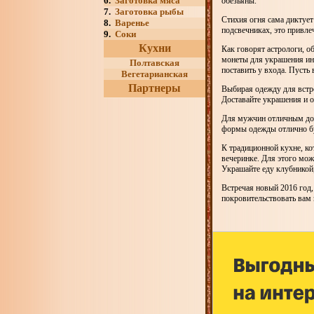
6.
Заготовка мяса
обезьяны.
7.
Заготовка рыбы
Стихия огня сама диктует
8.
Варенье
подсвечниках, это привле
9.
Соки
Кухни
Как говорят астрологи, о
монеты для украшения инт
Полтавская
поставить у входа. Пусть 
Вегетарианская
Партнеры
Выбирая одежду для встреч
Доставайте украшения и о
Для мужчин отличным доп
формы одежды отлично бу
К традиционной кухне, ко
вечеринке. Для этого мо
Украшайте еду клубникой
Встречая новый 2016 год,
покровительствовать вам в