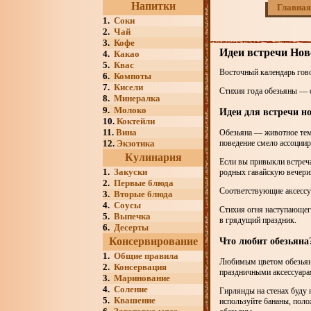
Напитки
Главная
1.
Соки
2.
Чай
3.
Кофе
Идеи встречи Ново
4.
Какао
5.
Квас
Восточный календарь гово
6.
Компоты
7.
Кисели
Стихия года обезьяны — 
8.
Минералка
9.
Молоко
Идеи для встречи но
10.
Коктейли
11.
Вина
Обезьяна — животное темп
12.
Экзотика
поведение смело ассоции
Кулинария
Если вы привыкли встреча
1.
Закуски
родных гавайскую вечери
2.
Первые блюда
Соответствующие аксессуа
3.
Вторые блюда
4.
Соусы
Стихия огня наступающего
5.
Выпечка
в грядущий праздник.
6.
Десерты
Консервирование
Что любит обезьяна
1.
Общие правила
Любимым цветом обезьяны
2.
Консервация
праздничными аксессуарам
3.
Маринование
4.
Соление
Гирлянды на стенах буду
5.
Квашение
используйте бананы, поло