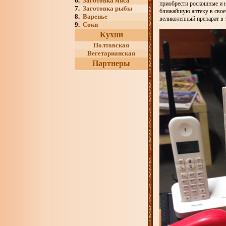
6.
Заготовка мяса
приобрести роскошные и н
7.
Заготовка рыбы
ближайшую аптеку в своем
8.
Варенье
великолепный препарат в 
9.
Соки
Кухни
Полтавская
Вегетарианская
Партнеры