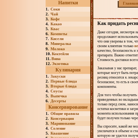
Напитки
Главная
1.
Соки
2.
Чай
3.
Кофе
Как придать ресн
4.
Какао
5.
Квас
Даже сегодня, несмотря н
6.
Компоты
продолжают использовать 
7.
Кисели
что они уверены в том, чт
8.
Минералка
своим клиентам только
не
9.
Молоко
качество, безопасность и
10.
Коктейли
препарата. Важно отметит
11.
Вина
Стоимость доставки всего
12.
Экзотика
Заказывая у нас препарат
Кулинария
которые могут быть потра
1.
Закуски
ресниц относится к лекар
2.
Первые блюда
безопасное, то есть в св
3.
Вторые блюда
компоненты.
4.
Соусы
Для того чтобы получить
5.
Выпечка
приведенных во вкладыше.
6.
Десерты
только перед сном, нанос
Консервирование
остатки косметики и загр
1.
Общие правила
момента использования п
будет получен только чер
2.
Консервация
3.
Маринование
Вы спросите, какой же мо
4.
Соление
увеличатся в объеме и ста
5.
Квашение
которую не удастся получ