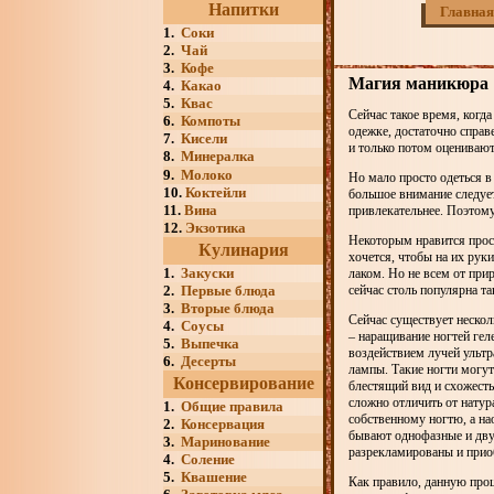
Напитки
Главная
1.
Соки
2.
Чай
3.
Кофе
Магия маникюра
4.
Какао
5.
Квас
Сейчас такое время, когд
6.
Компоты
одежке, достаточно справ
7.
Кисели
и только потом оценивают
8.
Минералка
9.
Молоко
Но мало просто одеться в
10.
Коктейли
большое внимание следуе
11.
Вина
привлекательнее. Поэтом
12.
Экзотика
Некоторым нравится прос
Кулинария
хочется, чтобы на их ру
1.
Закуски
лаком. Но не всем от при
2.
Первые блюда
сейчас столь популярна та
3.
Вторые блюда
Сейчас существует неско
4.
Соусы
– наращивание ногтей гел
5.
Выпечка
воздействием лучей ульт
6.
Десерты
лампы. Такие ногти могут
Консервирование
блестящий вид и схожесть
сложно отличить от натур
1.
Общие правила
собственному ногтю, а на
2.
Консервация
бывают однофазные и дву
3.
Маринование
разрекламированы и прио
4.
Соление
5.
Квашение
Как правило, данную про