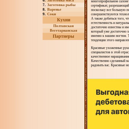
6.
Заготовка мяса
многопрофильном салоне к
7.
Заготовка рыбы
сертификат, разрешающий
8.
Варенье
поскольку все большую п
9.
Соки
совершенствуются техноло
А также добиться того, ч
Кухни
естественность и натурал
Полтавская
достаточно известны и им
Вегетарианская
который уже достаточно х
Партнеры
именно к вашим ногтям. 
тенденции этого направле
Красивые ухоженные руки
специалистов в этой отра
качественное наращивание
Качественно сделанный ма
радовать вас. Красивые н