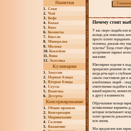
Напитки
Главная
1.
Соки
2.
Чай
3.
Кофе
Почему стоит вы
4.
Какао
5.
Квас
У вас скоро свадьба или 
6.
Компоты
кольцо для помолвки, ве
7.
Кисели
просто хотите порадоват
8.
Минералка
человека, доказав ему ещ
9.
Молоко
чувства? Тогда стоит обра
10.
Коктейли
ассортимент парных коле
11.
Вина
магазине.
12.
Экзотика
Ювелирное изделие в пода
Кулинария
прекрасное решение по л
1.
Закуски
когда речь идет о глубоки
2.
Первые блюда
самом счастливом дне в 
3.
Вторые блюда
влюбленных людей – свадь
4.
Соусы
ответственно подойти к 
5.
Выпечка
вашей верности, нежности
к другу и взаимности.
6.
Десерты
Консервирование
Обручальные кольца парн
1.
Общие правила
великолепные варианты д
которые испытывают искр
2.
Консервация
хотят пронести доказатель
3.
Маринование
всю жизнь.
4.
Соление
5.
Квашение
Мы предлагаем вам парны