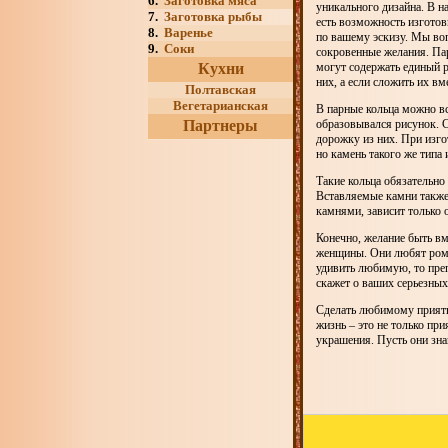
6.
Заготовка мяса
уникального дизайна. В н
7.
Заготовка рыбы
есть возможность изгото
8.
Варенье
по вашему эскизу. Мы в
9.
Соки
сокровенные желания. Па
Кухни
могут содержать единый р
них, а если сложить их вм
Полтавская
Вегетарианская
В парные кольца можно вс
Партнеры
образовывался рисунок. С
дорожку из них. При изго
но камень такого же типа
Такие кольца обязательно 
Вставляемые камни также 
камнями, зависит только 
Конечно, желание быть вм
женщины. Они любят рома
удивить любимую, то препо
скажет о ваших серьезных
Сделать любимому приятно
жизнь – это не только пр
украшения. Пусть они зна