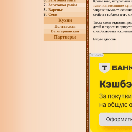
6.
Заготовка мяса
Кроме того, натуральная
7.
Заготовка рыбы
тапочки домашние куп
8.
Варенье
защищенными от излишней
9.
Соки
свойства войлока и его с
Кухни
Также стоит отдавать пре
Полтавская
детей и взрослых присутс
Вегетарианская
способствовать искривлен
Партнеры
Будьте здоровы!