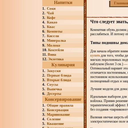
Напитки
Главная
1.
Соки
2.
Чай
3.
Кофе
Что следует знат
4.
Какао
5.
Квас
Комнатная обувь должна 
6.
Компоты
расслабиться. И потому е
7.
Кисели
8.
Минералка
Типы подошвы дома
9.
Молоко
10.
Коктейли
Для начала обратите вни
11.
Вина
купить
для того, чтобы да
12.
Экзотика
мягких поролоновых подм
каблуком (более 3 см.) —
Кулинария
Оптимальный вариант это
1.
Закуски
отличается постепенным, 
2.
Первые блюда
постоянном использовани
3.
Вторые блюда
полноценный отдых и защи
4.
Соусы
5.
Выпечка
Лучшие модели для дома:
6.
Десерты
Идеальным выбором для н
Консервирование
войлока. Приняв решение
1.
Общие правила
терапевтический эффект. 
без создания «парниково
2.
Консервация
3.
Маринование
Валяная овечья шерсть об
4.
Соление
электростатическое поле 
5.
Квашение