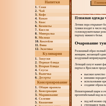
Напитки
Главная
1.
Соки
2.
Чай
3.
Кофе
Пляжная одежда ч
4.
Какао
5.
Квас
Летняя пора открывает б
6.
Компоты
туники входят в число п
7.
Кисели
головокружительные роман
8.
Минералка
порталу нижнего белья.
9.
Молоко
10.
Коктейли
Очарование ту
11.
Вина
12.
Экзотика
Роскошный образ полный 
Кулинария
женщине, желающей одним
воздушный непринужденны
1.
Закуски
2.
Первые блюда
Летящий силуэт манит фан
3.
Вторые блюда
портал в Ярославле пред
4.
Соусы
5.
Выпечка
высокое качество 
6.
Десерты
внешняя породист
использование яр
Консервирование
создание образа н
1.
Общие правила
2.
Консервация
Неповторимый шарм и оча
3.
Маринование
презентабельный вид на 
4.
Соление
под ней можно сп
5.
Квашение
струящаяся ткань