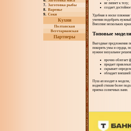
6.
Заготовка мяса
не липнет к телу;
7.
Заготовка рыбы
создает достойное 
8.
Варенье
9.
Соки
Удобная в носке пляжная
умении подобрать нужный 
Кухни
Внесение нескольких ярки
Полтавская
Вегетарианская
Топовые модели
Партнеры
Выгодные предложения по
покорять умы и сердца, п
нужное визуальное решен
прочно облегает 
придает привлека
скрывает определ
обладает внешней
Пуш ап входит в модели,
водной стихии более подх
приема солнечных ванн.