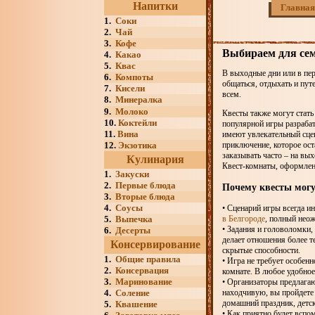
Напитки
Главная
1.
Соки
2.
Чай
3.
Кофе
Выбираем для сем
4.
Какао
5.
Квас
В выходные дни или в пер
6.
Компоты
общаться, отдыхать и пут
7.
Кисели
всем.
8.
Минералка
9.
Молоко
Квесты также могут стать
10.
Коктейли
популярной игры разрабат
11.
Вина
имеют увлекательный сцен
12.
Экзотика
приключение, которое ос
заказывать часто – на вых
Кулинария
Квест-комнаты, оформлен
1.
Закуски
2.
Первые блюда
Почему квесты могу
3.
Вторые блюда
4.
Соусы
• Сценарий игры всегда и
5.
Выпечка
в Белгороде
, полный неож
• Задания и головоломки,
6.
Десерты
делает отношения более т
Консервирование
скрытые способности.
1.
Общие правила
• Игра не требует особенн
2.
Консервация
комнате. В любое удобное
3.
Маринование
• Организаторы предлагаю
4.
Соление
находчивую, вы пройдете 
домашний праздник, детс
5.
Квашение
• Как приятно будет вспо