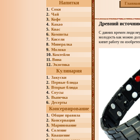
Напитки
Главная
1.
Соки
2.
Чай
3.
Кофе
Древний источник
4.
Какао
5.
Квас
С давних времен люди неу
6.
Компоты
молодость как можно доль
7.
Кисели
кипит работу по изобрете
8.
Минералка
9.
Молоко
10.
Коктейли
11.
Вина
12.
Экзотика
Кулинария
1.
Закуски
2.
Первые блюда
3.
Вторые блюда
4.
Соусы
5.
Выпечка
6.
Десерты
Консервирование
1.
Общие правила
2.
Консервация
3.
Маринование
4.
Соление
5.
Квашение