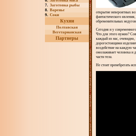
6.
Заготовка мяса
7.
Заготовка рыбы
8.
Варенье
открытие невероятных во
9.
Соки
фантастического явления,
Кухни
обременительных недугов
Полтавская
Сегодня и у современного
Вегетарианская
Что для этого нужно? Со
Партнеры
каждый из нас, очевидно,
дорогостоящими изделиям
воздействие на каждую ча
омолаживает человека и д
части тела.
Не стоит пренебрегать ис