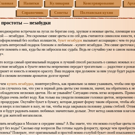
Главная
Напитки
Кулинария
Консервирование
Арх
Справочник
Советы
Полтавская кухня
 простоты — незабудки
еоднократно встречали на лугах по берегам озер, хрупкие и нежные цветы, пленящие вз
ой — незабудки. Эти скромные синие цветы и по сей день считаются символом юности, 
 оформленный без особых излишеств,
букет незабудок
вызывает ассоциации с чем-то ро
делать интересный подарок близким и любимым - купите незабудки. Эти синие цветочки 
дете помнить о них, куда бы ни забросила вас судьба. Ведь не случайно уже в самом назва
ду».
то всегда самый оригинальный подарок и лучший способ рассказать о санных нежных и 
ствие незабудок в букете невесты непременно передаст трогательно — радостное и рома
еркнет ее юность и нежную красоту. Ваш подарок при должном за ним уходе будет радов
ий и свежим весенним ароматом долгое время!
 чем
купить незабудки
, поинтересуйтесь, как правильно за ними ухаживать, чтобы они пр
ли случилось так, что уже в первый день цветы уже поникли, значит, вы обратились к 
 обладателем несвежих цветов. Но не унывайте! Ситуацию очень легко исправить. Прим
забудки очень любят воду. Как только вы увидели поникшие головки цветов, непременно 
процедурам. Окутайте букет в бумагу, которая держит форму таким образом, чтобы аб
и вверх и поставьте в вазу, но так, чтобы вода закрывала половину длины стеблей. Отп
я и будут радовать ваших любимых значительно дольше. Этот метод оживления влагол
т для жителей мегаполисов.
ить незабудки в Москве в середине зимы? А Вы знаете, что эти нежно-голубые цветы п
дут без воды? Сколько еще вопросов Вы готовы задать флористу, прежде чем приобрести
овека? Поверьте, этот оригинальный и простой нежно-голубой букет своей изысканност