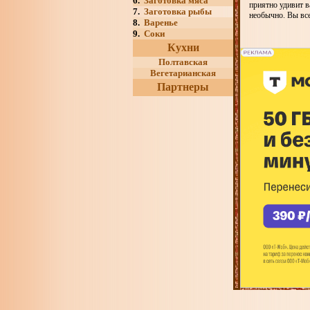
6.
Заготовка мяса
приятно удивит в
7.
Заготовка рыбы
необычно. Вы все
8.
Варенье
9.
Соки
Кухни
Полтавская
Вегетарианская
Партнеры