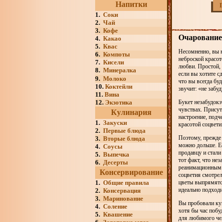
Напитки
1.
Соки
2.
Чай
3.
Кофе
Очарование
4.
Какао
5.
Квас
Несомненно, вы н
6.
Компоты
неброской красот
7.
Кисели
любви. Простой,
8.
Минералка
если вы хотите с
9.
Молоко
что вы всегда бу
10.
Коктейли
звучит: «не забу
11.
Вина
12.
Экзотика
Букет незабудокэ
чувствах. Присут
Кулинария
настроение, подч
1.
Закуски
красотой соцвет
2.
Первые блюда
Поэтому, прежде
3.
Вторые блюда
можно дольше. Ес
4.
Соусы
продавцу и стали
5.
Выпечка
тот факт, что не
6.
Десерты
реанимационным 
Консервирование
соцветия смотрел
1.
Общие правила
цветы выпрямятс
идеально подходи
2.
Консервация
3.
Маринование
Вы пробовали куп
4.
Соление
хотя бы час побу
5.
Квашение
для любимого чел