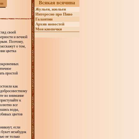
Всякая всячина
ив
Жульен, жюльен
Интересно про Пиво
Галантин
Архив новостей
Мои кнопочки
гляд своей
верности и вечной
дным. Поэтому,
расскажут о том,
нии цветка
сокровенных
нтичное
ать простой
остояли как
недобросовестному
ите во внимание
приступайте к
солютно все
ившись воды,
юбивых цветов
оникнут, если
 букет незабудок
ью не только