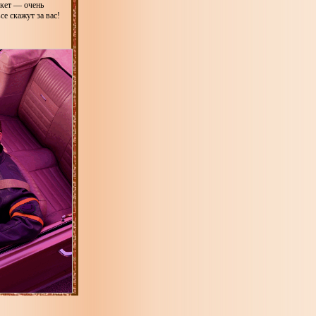
укет — очень
е скажут за вас!