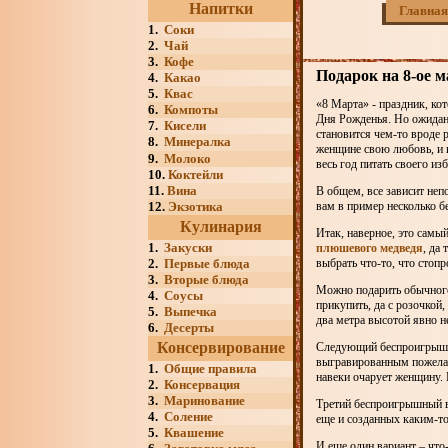
Напитки
Главная
1.
Соки
2.
Чай
3.
Кофе
Подарок на 8-ое
4.
Какао
5.
Квас
«8 Марта» - праздник, ко
6.
Компоты
Дня Рожденья. Но ожидани
7.
Кисели
становится чем-то вроде
8.
Минералка
женщине свою любовь, и и
9.
Молоко
весь год питать своего из
10.
Коктейли
11.
Вина
В общем, все зависит неп
12.
Экзотика
вам в пример несколько
Кулинария
Итак, наверное, это самы
1.
Закуски
плюшевого медведя
, да
2.
Первые блюда
выбрать что-то, что стоп
3.
Вторые блюда
Можно подарить обычного 
4.
Соусы
прикупить, да с розочкой
5.
Выпечка
два метра высотой явно н
6.
Десерты
Консервирование
Следующий беспроигрышны
выгравированным пожелани
1.
Общие правила
навеки очарует женщину. К
2.
Консервация
3.
Маринование
Третий беспроигрышный вар
4.
Соление
еще и созданных каким-то
5.
Квашение
И еще один вариант – что