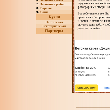
6.
Заготовка мяса
подушка с вашим изображ
7.
Заготовка рыбы
фотографиями внутри, или
8.
Варенье
9.
Соки
Вот собственно и все! Бе
Кухни
проверены и беспроигрышн
и цветах. И помните, как
Полтавская
ощутить вашу заботу, люб
Вегетарианская
дорогим он ни был.
Партнеры