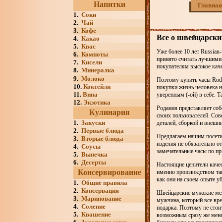
Напитки
Главная
1.
Соки
2.
Чай
3.
Кофе
Все о швейцарски
4.
Какао
5.
Квас
Уже более 10 лет Russian
6.
Компоты
принято считать лучшими
7.
Кисели
покупателям высокое каче
8.
Минералка
9.
Молоко
Поэтому купить часы Roda
10.
Коктейли
покупки жизнь человека н
11.
Вина
уверенным (-ой) в себе. Т
12.
Экзотика
Родания представляет соб
Кулинария
своих пользователей. Сов
1.
Закуски
деталей, сборкой и внешн
2.
Первые блюда
Предлагаем нашим посети
3.
Вторые блюда
изделия не обязательно о
4.
Соусы
замечательные часы по п
5.
Выпечка
6.
Десерты
Настоящие ценители качес
Консервирование
именно производством та
как они на своем опыте 
1.
Общие правила
2.
Консервация
Швейцарские мужские мех
3.
Маринование
мужчина, который все вре
4.
Соление
подарка. Поэтому не стоит
5.
Квашение
возможным сразу же менят