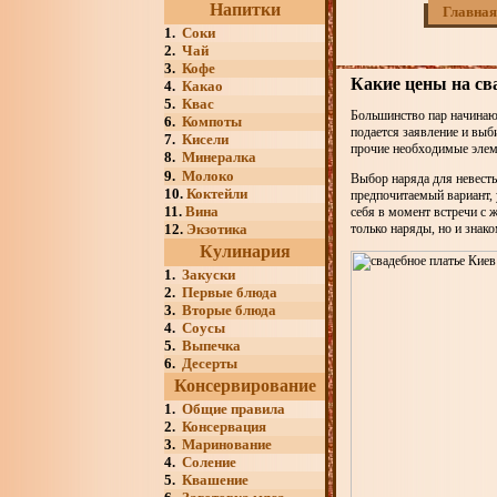
Напитки
Главная
1.
Соки
2.
Чай
3.
Кофе
Какие цены на сва
4.
Какао
5.
Квас
Большинство пар начинают
6.
Компоты
подается заявление и выб
7.
Кисели
прочие необходимые элем
8.
Минералка
9.
Молоко
Выбор наряда для невесты
10.
Коктейли
предпочитаемый вариант,
11.
Вина
себя в момент встречи с 
12.
Экзотика
только наряды, но и знако
Кулинария
1.
Закуски
2.
Первые блюда
3.
Вторые блюда
4.
Соусы
5.
Выпечка
6.
Десерты
Консервирование
1.
Общие правила
2.
Консервация
3.
Маринование
4.
Соление
5.
Квашение