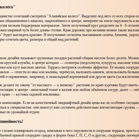
колесо"
инстве сочетаний смотрится "Альпийское колесо". Выделите под него со всех сторон 
ью обыкновенного шпагата, закреплённого в центре, начертите на земле окружность и в
угим мелким бордюрным материалом. Затем полученный круг разделите на 4 - 6 сегмен
жки шириной чуть более длины ступни. Края дорожек при желании можно также вылож
со" будет выглядеть красиво. В полученные сегменты высаживаем салаты, базилик, укроп, 
одно сочетать цвета, размеры и общий вид растений.
овом дизайне называют групповые посадки растений общим числом более десяти. Можно
ли круглой клумбы, в центре которых — солитеры (подсолнухи, кукуруза, высокие томаты
иями или куст высоких цветов. Терраса смотрится особенно эффектно. Её можно сооруд
иалов — сплести из ивы или малины, черёмухи, выложить камнем, использовать больши
ёй и окрашенные, например, в шоколадный коричневый или другие цвета (за исключени
е делают по закону "от высокого — к низкому": растения по краю куртины будут имет
позиции: в центре - ампельный томат в вазоне или любом объёмном сосуде, далее — свёк
 по краю — кустики садовой земляники.
я композиция. Если на качественный ландшафтный дизайн цены вас не особенно смущаю
ться к специалистам: они помогут вам составить действительно впечатляющие группы 
ные по урожайной отдаче.
линейность!
е сложно планировать огород, вписывая в него окружности и сооружая террасы, просто
бычной прямой соорудите грядку в форме букв Г, П, С, О и других, следующих поочер