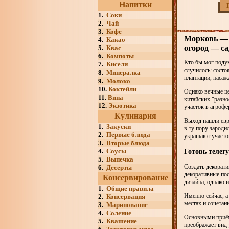
Напитки
1.
Соки
2.
Чай
3.
Кофе
Морковь — к
4.
Какао
огород — са
5.
Квас
6.
Компоты
Кто бы мог подум
7.
Кисели
случилось: состо
8.
Минералка
плантации, насаж
9.
Молоко
10.
Коктейли
Однако вечные це
11.
Вина
китайских "разно
12.
Экзотика
участок в агрофе
Кулинария
Выход нашли евро
1.
Закуски
в ту пору зароди
2.
Первые блюда
украшают участо
3.
Вторые блюда
4.
Соусы
Готовь телег
5.
Выпечка
Создать декорати
6.
Десерты
декоративные пос
Консервирование
дизайна, однако 
1.
Общие правила
Именно сейчас, а
2.
Консервация
местах и сочетан
3.
Маринование
4.
Соление
Основными приём
5.
Квашение
преображает вид у