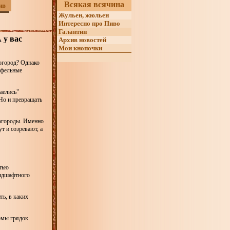
Всякая всячина
ив
Жульен, жюльен
Интересно про Пиво
Галантин
 у вас
Архив новостей
Мои кнопочки
 огород? Однако
офельные
аелись"
 Но и превращать
 огороды. Именно
т и созревают, а
стью
андшафтного
ть, в каких
рмы грядок