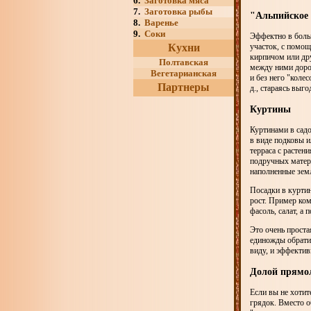
6.
Заготовка мяса
7.
Заготовка рыбы
"Альпийское 
8.
Варенье
9.
Соки
Эффектно в больш
Кухни
участок, с помощ
кирпичом или др
Полтавская
между ними доро
Вегетарианская
и без него "коле
Партнеры
д., стараясь выг
Куртины
Куртинами в сад
в виде подковы и
терраса с растен
подручных матер
наполненные земл
Посадки в куртин
рост. Пример ком
фасоль, салат, а
Это очень проста
единожды обрати
виду, и эффектив
Долой прямо
Если вы не хотит
грядок. Вместо о