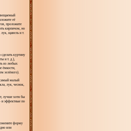
освещаемый
ыложите её
тов, проложите
ить кирпичом, но
лук, щавель и т.
 сделать куртину
 и т. д.),
ить из любых
е ёмкости,
ем зелёного).
ь самый малый
ла, лук, чеснок,
т, лучше хотя бы
— и эффектные по
 измените форму
ёдно или