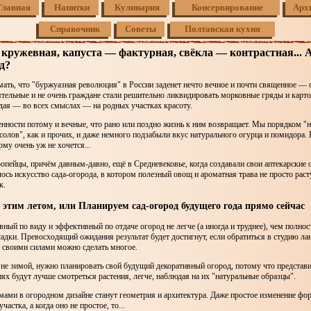
Главная
Напитки
Кулинария
Консервирование
Арх
Справочник
Советы
Полтавская кухня
ружевная, капуста — фактурная, свёкла — контрастная... А
д?
ать, что "буржуазная революция" в России заденет нечто вечное и почти священное —
ятельные и не очень граждане стали решительно ликвидировать морковные гряды и карт
дая — во всех смыслах — на родных участках красоту.
нности потому и вечные, что рано или поздно жизнь к ним возвращает. Мы порядком "н
солов", как и прочих, и даже немного подзабыли вкус натурального огурца и помидора.
рму очень уж не хочется...
пейцы, причём давным-давно, ещё в Средневековье, когда создавали свои аптекарские
лось искусство сада-огорода, в котором полезный овощ и ароматная трава не просто расту
к.
у этим летом, или Планируем сад-огород будущего года прямо сейчас
вный по виду и эффективный по отдаче огород не легче (а иногда и труднее), чем полно
адки. Превосходящий ожидания результат будет достигнут, если обратиться в студию л
и своими силами можно сделать многое.
 не зимой, нужно планировать свой будущий декоративный огород, потому что представи
иях будут лучше смотреться растения, легче, наблюдая на их "натуральные образцы".
ами в огородном дизайне станут геометрия и архитектура. Даже простое изменение фо
частка, а когда оно не простое, то...