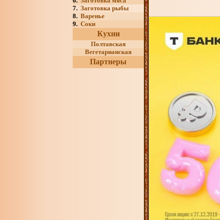
6.
Заготовка мяса
7.
Заготовка рыбы
8.
Варенье
9.
Соки
Кухни
Полтавская
Вегетарианская
Партнеры