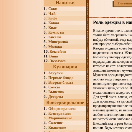
Напитки
Главная
1.
Соки
2.
Чай
3.
Кофе
Роль одежды в н
4.
Какао
5.
Квас
В наше время очень важно
6.
Компоты
хотим быть уверенным на 
7.
Кисели
нибудь обновкой, ведь ко
8.
Минералка
сам процесс выбора себе 
9.
Молоко
Каждая модница хочет быт
10.
Коктейли
выделятся из массы. Женс
11.
Вина
большому выбору одежды,
12.
Экзотика
одежды для сна которые н
которые не есть аллерген
Кулинария
женщина помогает мужчине
1.
Закуски
Мужская одежда предоста
2.
Первые блюда
любую вещь существует м
3.
Вторые блюда
используют при шитье оде
4.
Соусы
утюжке и цена дешевле. Д
5.
Выпечка
может вызвать аллергию о
6.
Десерты
Для детей очень важно, ч
Для производства детской
Консервирование
предотвращают появление 
1.
Общие правила
малыша дышать, не вызыва
2.
Консервация
любом магазине или в инт
3.
Маринование
их потребности наиболее 
4.
Соление
Внешний вид играет больш
5.
Квашение
пошли. Ведь человек снач