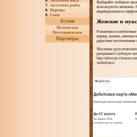
6.
Заготовка мяса
Выбирайте любимую аром
7.
Заготовка рыбы
используются экономно. Н
8.
Варенье
индивидуальность парфюм
9.
Соки
Женские и мужс
Кухни
Полтавская
Романтики и влюбленные го
Вегетарианская
корица, малина, ежевика 
Партнеры
радостные воспоминания 
Масляные духи позволяют 
раскрывают глубокую пал
http://zdorovje-i-krasota
любой вкус.