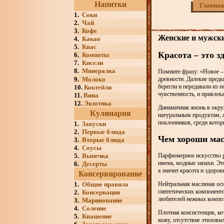
Напитки
Главная
1.
Соки
2.
Чай
3.
Кофе
Женские и мужски
4.
Какао
5.
Квас
Красота – это з
6.
Компоты
7.
Кисели
8.
Минералка
Помните фразу: «Новое – 
древности. Далекие предк
9.
Молоко
берегли и передавали из 
10.
Коктейли
чувственность, и привлек
11.
Вина
12.
Экзотика
Динамичная жизнь в окру
Кулинария
натуральным продуктам, 
поклонников, среди котор
1.
Закуски
2.
Первые блюда
Чем хороши ма
3.
Вторые блюда
4.
Соусы
Парфюмерное искусство р
5.
Выпечка
имена, модные запахи. Эт
6.
Десерты
а значит красота и здоровь
Консервирование
Нейтральная масляная ос
1.
Общие правила
синтетических компоненто
2.
Консервация
любителей нежных компо
3.
Маринование
4.
Соление
Плотная консистенция, к
5.
Квашение
кожу, отсутствие этиловы