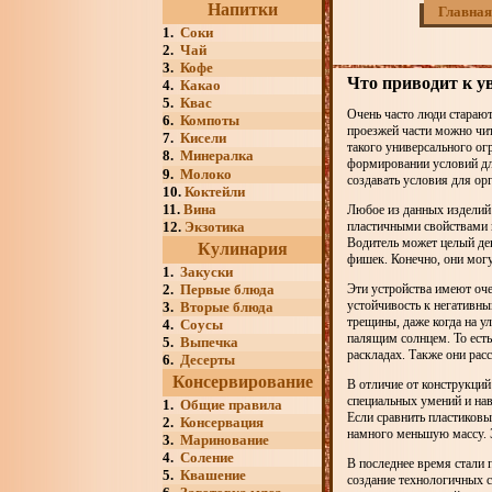
Напитки
Главная
1.
Соки
2.
Чай
3.
Кофе
Что приводит к у
4.
Какао
5.
Квас
Очень часто люди старают
6.
Компоты
проезжей части можно чи
7.
Кисели
такого универсального ог
8.
Минералка
формировании условий дл
9.
Молоко
создавать условия для ор
10.
Коктейли
11.
Вина
Любое из данных изделий
12.
Экзотика
пластичными свойствами 
Водитель может целый ден
Кулинария
фишек. Конечно, они могу
1.
Закуски
2.
Первые блюда
Эти устройства имеют оч
устойчивость к негативны
3.
Вторые блюда
трещины, даже когда на у
4.
Соусы
палящим солнцем. То ест
5.
Выпечка
раскладах. Также они рас
6.
Десерты
Консервирование
В отличие от конструкций
специальных умений и на
1.
Общие правила
Если сравнить пластиковы
2.
Консервация
намного меньшую массу. Э
3.
Маринование
4.
Соление
В последнее время стали 
5.
Квашение
создание технологичных с