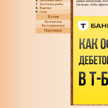
6.
Заготовка мяса
данных конструкций, поэт
7.
Заготовка рыбы
той целью, чтобы эффект
8.
Варенье
9.
Соки
Кухни
Полтавская
Вегетарианская
Партнеры