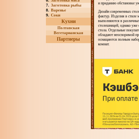
6.
Заготовка мяса
и приданию обстановке у
7.
Заготовка рыбы
8.
Варенье
Дизайн современных стол
9.
Соки
фактур. Изделия в стиле 
Кухни
выполняются в различных
столешницей, однако уже
Полтавская
стола. Отдельные покупат
Вегетарианская
обладают неоспоримой пр
Партнеры
оснащаются полным набор
комнат.