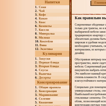
Напитки
Главная
1.
Соки
2.
Чай
3.
Кофе
Как правильно вы
4.
Какао
5.
Квас
Современные обеденные с
6.
Компоты
только для трапезы, но и
7.
Кисели
выбираемой мебели зависи
8.
Минералка
традиционную квартиру с 
9.
Молоко
обязательно должны быть
10.
Коктейли
широкая и удобная модел
11.
Вина
необходимо учитывать, ск
12.
Экзотика
материалами, из которых
дизайну.
Кулинария
1.
Закуски
Обустраивая интерьер пом
2.
Первые блюда
пространство, иначе сиде
3.
Вторые блюда
мебели. Современный ры
4.
Соусы
покупателю выбрать оптим
5.
Выпечка
Это наиболее важный кри
степень влажности. В след
6.
Десерты
влагоустойчивого материа
Консервирование
1.
Общие правила
Специально для помещени
универсальные столы, спо
2.
Консервация
Наибольшей востребованн
3.
Маринование
стеклянные элементы. От
4.
Соление
облик, позволяющий испол
5.
Квашение
конструкции светлых тон