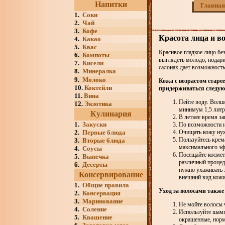
Напитки
Главная
1.
Соки
2.
Чай
3.
Кофе
Красота лица и в
4.
Какао
5.
Квас
Красивое гладкое лицо б
6.
Компоты
выглядеть молодо, подари
7.
Кисели
салонах дает возможност
8.
Минералка
9.
Молоко
Кожа с возрастом старе
10.
Коктейли
придерживаться следую
11.
Вина
Пейте воду. Волш
12.
Экзотика
минимум 1,5 литра
Кулинария
В летнее время з
1.
Закуски
По возможности 
2.
Первые блюда
Очищать кожу нуж
Пользуйтесь крем
3.
Вторые блюда
максимального эф
4.
Соусы
Посещайте космет
5.
Выпечка
различный процед
6.
Десерты
нужно ухаживать 
Консервирование
внешний вид кожи
1.
Общие правила
Уход за волосами также 
2.
Консервация
3.
Маринование
Не мойте волосы ч
4.
Соление
Используйте шамп
5.
Квашение
окрашенные, норм