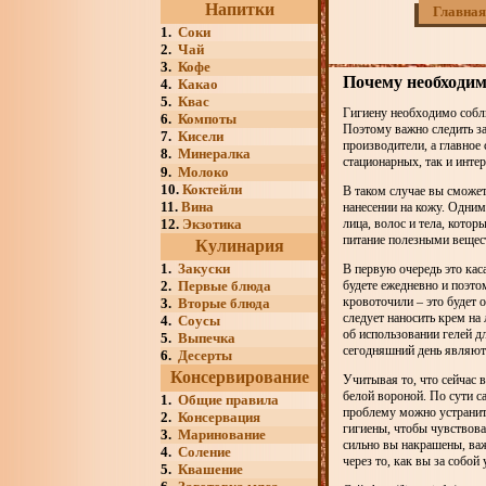
Напитки
Главная
1.
Соки
2.
Чай
3.
Кофе
Почему необходим
4.
Какао
5.
Квас
Гигиену необходимо соблю
6.
Компоты
Поэтому важно следить за
7.
Кисели
производители, а главное
8.
Минералка
стационарных, так и интер
9.
Молоко
10.
Коктейли
В таком случае вы сможет
11.
Вина
нанесении на кожу. Одним
12.
Экзотика
лица, волос и тела, кото
питание полезными вещест
Кулинария
1.
Закуски
В первую очередь это кас
2.
Первые блюда
будете ежедневно и поэтом
кровоточили – это будет 
3.
Вторые блюда
следует наносить крем на
4.
Соусы
об использовании гелей д
5.
Выпечка
сегодняшний день являютс
6.
Десерты
Консервирование
Учитывая то, что сейчас 
белой вороной. По сути с
1.
Общие правила
проблему можно устранит
2.
Консервация
гигиены, чтобы чувствова
3.
Маринование
сильно вы накрашены, важ
4.
Соление
через то, как вы за собой
5.
Квашение