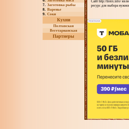
6.
Заготовка мяса
Сайт http://listex.info/ 
7.
Заготовка рыбы
ресурс для выбора нужног
8.
Варенье
9.
Соки
Кухни
Полтавская
Вегетарианская
Партнеры