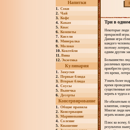
Напитки
1.
Соки
2.
Чай
3.
Кофе
Три в одном
4.
Какао
5.
Квас
Некоторые люди 
6.
Компоты
прекрасной игры.
7.
Кисели
Данная игра сбли
8.
Минералка
каждого человека
9.
Молоко
поэтому лотереи,
10.
Коктейли
одним другим за
11.
Вина
12.
Экзотика
Большинство люд
различных призов
Кулинария
приобрести сразу
1.
Закуски
это время, лотер
2.
Первые блюда
Узнать более по
3.
Вторые блюда
время проведения
4.
Соусы
существенные из
5.
Выпечка
верить в чудеса и
6.
Десерты
Консервирование
Не обязательно п
клиентам, соверш
1.
Общие правила
Многие люди начи
2.
Консервация
играть можно даж
3.
Маринование
4.
Соление
Плюс ко всему, б
5.
Квашение
результатах выиг