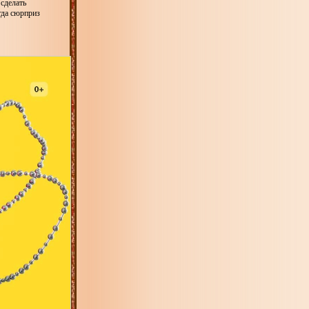
 сделать
гда сюрприз