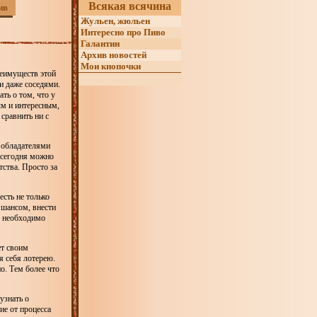
Всякая всячина
ив
Жульен, жюльен
Интересно про Пиво
Галантин
Архив новостей
Мои кнопочки
реимуществ этой
и даже соседями.
ть о том, что у
ым и интересным,
сравнить ни с
 обладателями
 сегодня можно
тства. Просто за
есть не только
 шансом, внести
о необходимо
ет своим
я себя лотерею.
о. Тем более что
узнать о
ие от процесса