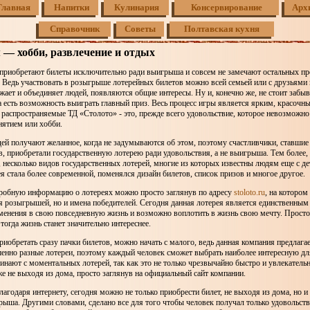
Главная
Напитки
Кулинария
Консервирование
Арх
Справочник
Советы
Полтавская кухня
 — хобби, развлечение и отдых
приобретают билеты исключительно ради выигрыша и совсем не замечают остальных п
 Ведь участвовать в розыгрыше лотерейных билетов можно всей семьей или с друзьями 
жает и объединяет людей, появляются общие интересы. Ну и, конечно же, не стоит забыва
 есть возможность выиграть главный приз. Весь процесс игры является ярким, красочн
 распространяемые ТД «Столото» - это, прежде всего удовольствие, которое невозможно 
нятием или хобби.
ей получают желанное, когда не задумываются об этом, поэтому счастливчики, ставшие
, приобретали государственную лотерею ради удовольствия, а не выигрыша. Тем более,
, несколько видов государственных лотерей, многие из которых известны людям еще с де
ея стала более современной, поменялся дизайн билетов, список призов и многое другое.
дробную информацию о лотереях можно просто заглянув по адресу
stoloto.ru
, на котором 
 розыгрышей, но и имена победителей. Сегодня данная лотерея является единственным
менения в свою повседневную жизнь и возможно воплотить в жизнь свою мечту. Прост
 тогда жизнь станет значительно интереснее.
риобретать сразу пачки билетов, можно начать с малого, ведь данная компания предлага
енно разные лотереи, поэтому каждый человек сможет выбрать наиболее интересную дл
нают с моментальных лотерей, так как это не только чрезвычайно быстро и увлекательн
е не выходя из дома, просто заглянув на официальный сайт компании.
лагодаря интернету, сегодня можно не только приобрести билет, не выходя из дома, но и 
рыша. Другими словами, сделано все для того чтобы человек получал только удовольств