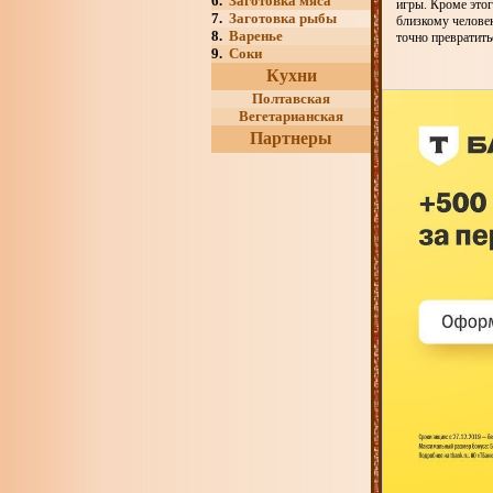
6.
Заготовка мяса
игры. Кроме этого
7.
Заготовка рыбы
близкому челове
8.
Варенье
точно превратить
9.
Соки
Кухни
Полтавская
Вегетарианская
Партнеры