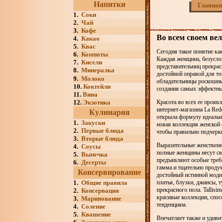
Напитки
Главная
1.
Соки
2.
Чай
3.
Кофе
Во всем своем ве
4.
Какао
5.
Квас
Сегодня такое понятие ка
6.
Компоты
Каждая женщина, безусловн
7.
Кисели
представительниц прекрас
8.
Минералка
достойной оправой для т
9.
Молоко
обладательницы роскошных
10.
Коктейли
создания самых эффектны
11.
Вина
12.
Экзотика
Красота во всех ее прояв
интернет-магазина La Red
Кулинария
открыла формулу идеальн
1.
Закуски
новая коллекция женской 
2.
Первые блюда
чтобы правильно подчерк
3.
Вторые блюда
Выразительные женственн
4.
Соусы
полные женщины несут св
5.
Выпечка
предъявляют особые требо
6.
Десерты
гамма и тщательно продум
Консервирование
достойный истинной модни
1.
Общие правила
платья, блузки, джинсы, 
прекрасного пола. Tallisi
2.
Консервация
красивые коллекции, спо
3.
Маринование
тенденциям.
4.
Соление
5.
Квашение
Впечатляет также и удиви