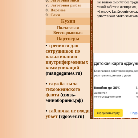
6.
Заготовка мяса
не только смогут без тру
7.
Заготовка рыбы
такой заботе о женщинах,
8.
Варенье
«Голос», La Redoute смож
9.
Соки
участникам этого замечат
Кухни
Полтавская
Вегетарианская
Партнеры
•
тренинги для
сотрудников по
налаживанию
внутрифирменных
коммуникаций
(mangogames.ru)
•
служба тыла
тихоокеанского
флота
(связь-
минобороны.рф)
•
табличка не входи
убьет
(rgoover.ru)