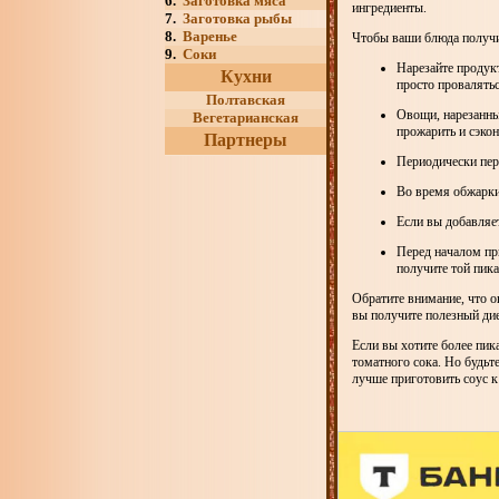
6.
Заготовка мяса
ингредиенты.
7.
Заготовка рыбы
8.
Варенье
Чтобы ваши блюда получи
9.
Соки
Нарезайте продук
Кухни
просто провалятьс
Полтавская
Овощи, нарезанны
Вегетарианская
прожарить и сэко
Партнеры
Периодически пер
Во время обжарки
Если вы добавляе
Перед началом пр
получите той пика
Обратите внимание, что о
вы получите полезный ди
Если вы хотите более пика
томатного сока. Но будьт
лучше приготовить соус 