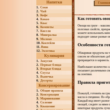
Напитки
Главная
1.
Соки
2.
Чай
3.
Кофе
Как готовить ово
4.
Какао
5.
Квас
Овощи на гриле – максим
6.
Компоты
полезных свойств, прекра
7.
Кисели
можете использовать нап
8.
Минералка
подходят самые разные ов
9.
Молоко
10.
Коктейли
Особенности го
11.
Вина
12.
Экзотика
Обжаривая продукты на т
Кулинария
совсем не обязательно до
превращается в карамель.
1.
Закуски
2.
Первые блюда
Наибольшее количество са
3.
Вторые блюда
посыпают различными спе
4.
Соусы
на ломтики.
5.
Выпечка
6.
Десерты
Правила пригот
Консервирование
1.
Общие правила
Пожалуй, готовить на гр
2.
Консервация
масла и специями. Но обр
3.
Маринование
Каждый вид имеет разное 
4.
Соление
овощей, следите за ними 
5.
Квашение
некоторые продукты лучше