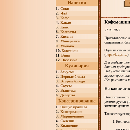
Напитки
1.
Соки
2.
Чай
3.
Кофе
Кофемашины
4.
Какао
5.
Квас
27.03.2025
6.
Компоты
7.
Кисели
Приготовление к
8.
Минералка
специальным бы
9.
Молоко
Один из самых и
10.
Коктейли
(
https://krups.ru/
)
11.
Вина
12.
Экзотика
Для сведения по
Кулинария
данным предпри
DIN (немецкий и
1.
Закуски
характеристиках
2.
Первые блюда
(без ремонта и 
3.
Вторые блюда
4.
Соусы
На какие ас
5.
Выпечка
6.
Десерты
Вместительность 
Консервирование
рекомендуется уч
значение данных 
1.
Общие правила
2.
Консервация
Также следует п
3.
Маринование
4.
Соление
Количеств
5.
Квашение
Важно: о