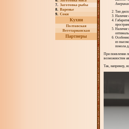
6.
Заготовка мяса
Американ
7.
Заготовка рыбы
8.
Варенье
Тип дисп
9.
Соки
Наличие 
Кухни
Габаритн
простран
Полтавская
Наличие 
Вегетарианская
оптималь
Партнеры
Особенно
из высок
помола д
При появлении л
возможностям ав
Так, например, и