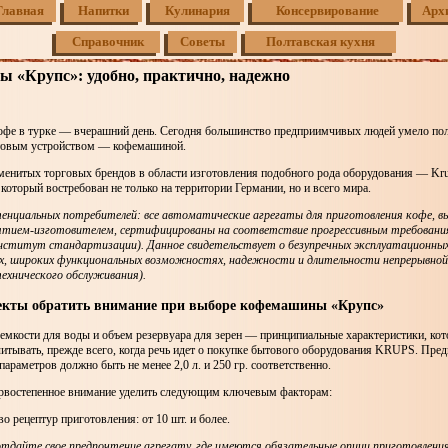
Главная
Напитки
Кулинария
Консервирование
Арх
Справочник
Советы
Полтавская кухня
 «Крупс»: удобно, практично, надежно
офе в турке — вчерашний день. Сегодня большинство предприимчивых людей умело по
товым устройством — кофемашиной.
менитых торговых брендов в области изготовления подобного рода оборудования — Kr
, который востребован не только на территории Германии, но и всего мира.
тенциальных потребителей: все автоматические агрегаты для приготовления кофе, в
ятием-изготовителем, сертифицированы на соответствие прогрессивным требован
нститут стандартизации). Данное свидетельствует о безупречных эксплуатационны
, широких функциональных возможностях, надежности и длительности непрерывной
технического обслуживания).
пекты обратить внимание при выборе кофемашины «Крупс»
емкости для воды и объем резервуара для зерен — принципиальные характеристики, ко
итывать, прежде всего, когда речь идет о покупке бытового оборудования KRUPS. Пре
параметров должно быть не менее 2,0 л. и 250 гр. соответственно.
ервостепенное внимание уделить следующим ключевым факторам:
о рецептур приготовления: от 10 шт. и более.
тдайте свое предпочтение агрегату, где имеются обязательные опции приготовлени