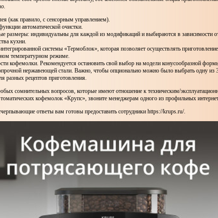
о.
лея (как правило, с сенсорным управлением).
функции автоматической очистки.
ые размеры: индивидуальны для каждой из модификаций и выбираются в зависимости о
ства кухни.
интегрированной системы «Термоблок», которая позволяет осуществлять приготовление
ном температурном режиме.
сти кофемолки. Рекомендуется остановить свой выбор на модели конусообразной форм
опрочной нержавеющей стали. Важно, чтобы опционально можно было выбрать одну из 3
ля разных рецептов приготовления.
юбых сомнительных вопросов, которые имеют отношение к техническим/эксплуатацио
томатических кофемолок «Крупс», звоните менеджерам одного из профильных интернет
счерпывающие ответы вам готовы предоставить сотрудники https://krups.ru/.