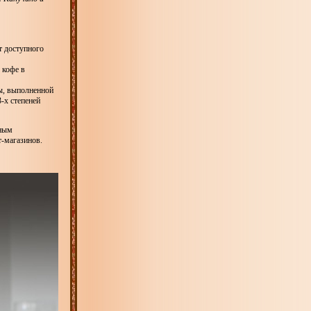
т доступного
 кофе в
ы, выполненной
-х степеней
нным
-магазинов.