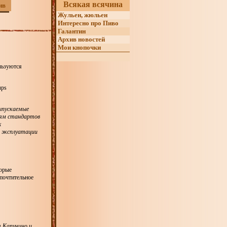
Всякая всячина
ив
Жульен, жюльен
Интересно про Пиво
Галантин
Архив новостей
Мои кнопочки
льзуются
ups
ыпускаемые
иям стандартов
х
 эксплуатации
торые
дпочтительное
я Капучино и