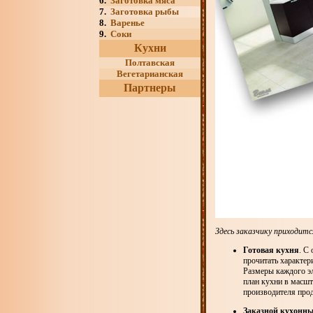
6.
Заготовка мяса
7.
Заготовка рыбы
8.
Варенье
9.
Соки
Кухни
Полтавская
Вегетарианская
Партнеры
Здесь заказчику приходит
Готовая кухня
. С
прочитать характер
Размеры каждого эл
план кухни в масшт
производителя прод
Заказной кухонн