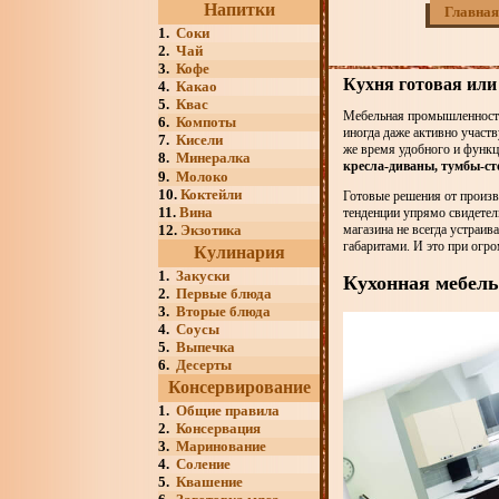
Напитки
Главная
1.
Соки
2.
Чай
3.
Кофе
Кухня готовая или
4.
Какао
5.
Квас
Мебельная промышленность 
6.
Компоты
иногда даже активно участв
7.
Кисели
же время удобного и функ
8.
Минералка
кресла-диваны, тумбы-с
9.
Молоко
10.
Коктейли
Готовые решения от произ
11.
Вина
тенденции упрямо свидетел
12.
Экзотика
магазина не всегда устраи
габаритами. И это при огр
Кулинария
1.
Закуски
Кухонная мебель 
2.
Первые блюда
3.
Вторые блюда
4.
Соусы
5.
Выпечка
6.
Десерты
Консервирование
1.
Общие правила
2.
Консервация
3.
Маринование
4.
Соление
5.
Квашение