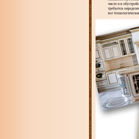
числе и в обустрой
требуется определе
все технологически