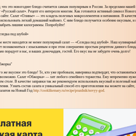
т, что это новогоднее блюдо считается самым популярным в России. За пределами нашей
 «Русский салат». Рецепт его интересен многим. Как готовится истинный символ Нового 
 сайте. Салат «Оливье» — это кладезь полезных микроэлементов и витаминов. В качест
 использовать легкий домашний майонез. С ним блюдо получается особенно вкусным, и 
набрать лишние килограммы. Попробуйте!
еледка под шубой»
м месте находится не менее популярный салат — «Селедка под шубой». Наш кулинарный
ет познакомиться с изысканным и при этом совершенно простым рецептом данного блюд
но порадует и вас, и ваших домочадцев, гостей. Его вкус вы не забудете очень долго!
бжорка"
го же вкусное это блюдо! Те, кто уже пробовали, наверняка подтвердят, что остановитьс
евозможно. Салат «Обжорка» — хит любого семейного торжества. Ему непременно нужн
ем столе. В качестве заправки так же рекомендуем использовать вкусный и полезный м
ения. Узнать состав салата и уникальный способ его приготовления вы можете на сайте, 
салатов на Новый Год
http://cooklikemary.ru/recipe/prazdnik/novyy-god
.