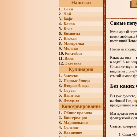
Напитки
1.
Соки
2.
Чай
3.
Кофе
Самые попу
4.
Какао
5.
Квас
Кулинарный порт
6.
Компоты
всеми любимых бл
7.
Кисели
настоящий Новый
8.
Минералка
9.
Молоко
Никто не спорит,
10.
Коктейли
Какие же они — 
11.
Вина
в году? А вы зак
12.
Экзотика
Слышите звуки о
Кулинария
видите на столе?
1.
Закуски
семгой и море фр
2.
Первые блюда
Без каких
3.
Вторые блюда
4.
Соусы
5.
Выпечка
Вы уже думаете,
6.
Десерты
на Новый Год
htt
праздничного ме
Консервирование
1.
Общие правила
Мы предлагаем в
2.
Консервация
французской кухн
3.
Маринование
Салаты, которые
4.
Соление
5.
Квашение
Салат «О