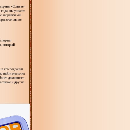
 страны «Оливье»
года, вы узнаете
ве заправки мы
при этом вы не
 портал
а, который
я в его поедании
о найти место на
айонез домашнего
а также и другие