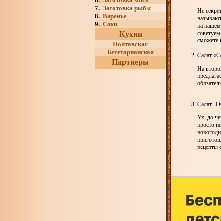
6.
Заготовка мяса
7.
Заготовка рыбы
Не секре
8.
Варенье
называют
9.
Соки
на нашем
советуем
Кухни
сможете 
Полтавская
Вегетарианская
Салат «С
Партнеры
На второ
предлага
обязатель
Салат "О
Ух, до че
просто н
новогодн
приготовл
рецепты 