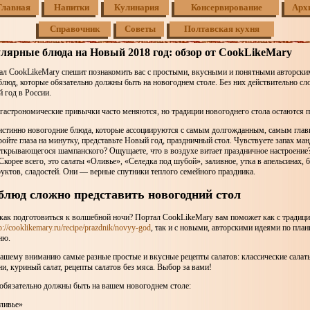
Главная
Напитки
Кулинария
Консервирование
Арх
Справочник
Советы
Полтавская кухня
лярные блюда на Новый 2018 год: обзор от CookLikeMary
ал CookLikeMary спешит познакомить вас с простыми, вкусными и понятными авторски
юд, которые обязательно должны быть на новогоднем столе. Без них действительно сл
 год в России.
 гастрономические привычки часто меняются, но традиции новогоднего стола остаются 
истинно новогодние блюда, которые ассоциируются с самым долгожданным, самым гла
ройте глаза на минутку, представьте Новый год, праздничный стол. Чувствуете запах ма
ткрывающегося шампанского? Ощущаете, что в воздухе витает праздничное настроение
 Скорее всего, это салаты «Оливье», «Селедка под шубой», заливное, утка в апельсинах, 
уктов, сладостей. Они — верные спутники теплого семейного праздника.
 блюд сложно представить новогодний стол
 как подготовиться к волшебной ночи? Портал CookLikeMary вам поможет как с тради
p://cooklikemary.ru/recipe/prazdnik/novyy-god
, так и с новыми, авторскими идеями по пла
ню.
ашему вниманию самые разные простые и вкусные рецепты салатов: классические салаты
и, куриный салат, рецепты салатов без мяса. Выбор за вами!
 обязательно должны быть на вашем новогоднем столе:
ливье»