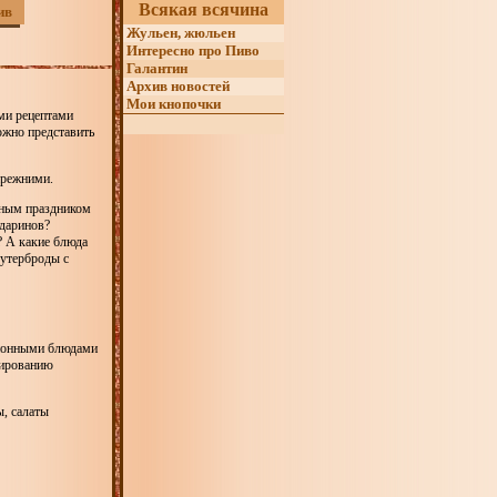
Всякая всячина
ив
Жульен, жюльен
Интересно про Пиво
Галантин
Архив новостей
Мои кнопочки
ми рецептами
ожно представить
прежними.
вным праздником
ндаринов?
? А какие блюда
бутерброды с
ционными блюдами
нированию
, салаты