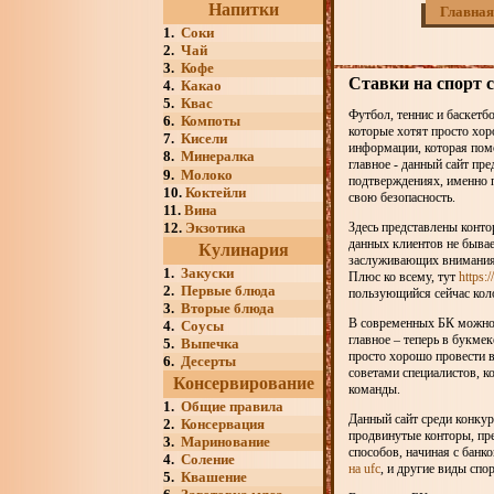
Напитки
Главная
1.
Соки
2.
Чай
3.
Кофе
Ставки на спорт c
4.
Какао
5.
Квас
Футбол, теннис и баскетб
6.
Компоты
которые хотят просто хор
7.
Кисели
информации, которая пом
8.
Минералка
главное - данный сайт пр
9.
Молоко
подтверждениях, именно 
10.
Коктейли
свою безопасность.
11.
Вина
12.
Экзотика
Здесь представлены конто
данных клиентов не бывае
Кулинария
заслуживающих внимания, 
1.
Закуски
Плюс ко всему, тут
https:/
2.
Первые блюда
пользующийся сейчас кол
3.
Вторые блюда
В современных БК можно 
4.
Соусы
главное – теперь в букмек
5.
Выпечка
просто хорошо провести в
6.
Десерты
советами специалистов, к
Консервирование
команды.
1.
Общие правила
Данный сайт среди конкур
2.
Консервация
продвинутые конторы, пр
3.
Маринование
способов, начиная с банк
4.
Соление
на ufc
, и другие виды спо
5.
Квашение