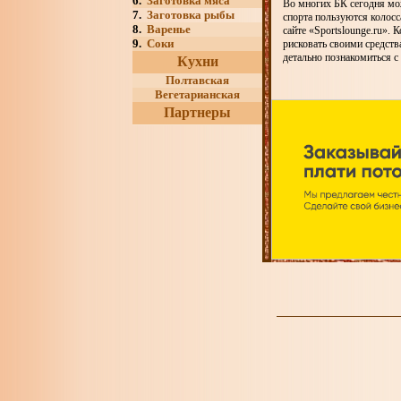
6.
Заготовка мяса
Во многих БК сегодня мож
7.
Заготовка рыбы
спорта пользуются колосс
8.
Варенье
сайте «Sportslounge.ru».
9.
Соки
рисковать своими средств
детально познакомиться с
Кухни
Полтавская
Вегетарианская
Партнеры