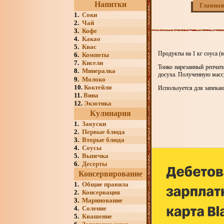
Напитки
Главная
1.
Соки
2.
Чай
3.
Кофе
4.
Какао
5.
Квас
Продукты на 1 кг соуса (в
6.
Компоты
7.
Кисели
Тонко нарезанный репчат
8.
Минералка
досуха. Полученную массу
9.
Молоко
10.
Коктейли
Используется для запекан
11.
Вина
12.
Экзотика
Кулинария
1.
Закуски
2.
Первые блюда
3.
Вторые блюда
4.
Соусы
5.
Выпечка
6.
Десерты
Консервирование
1.
Общие правила
2.
Консервация
3.
Маринование
4.
Соление
5.
Квашение