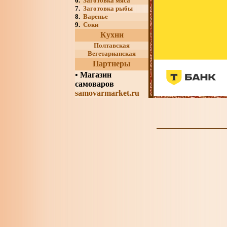
6.
Заготовка мяса
7.
Заготовка рыбы
8.
Варенье
9.
Соки
Кухни
Полтавская
Вегетарианская
Партнеры
•
Магазин
самоваров
samovarmarket.ru