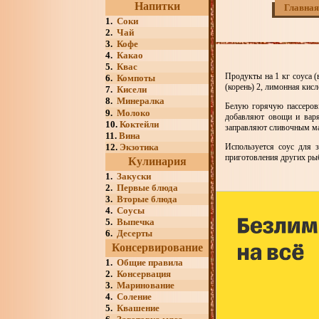
Напитки
Главная
1.
Соки
2.
Чай
3.
Кофе
4.
Какао
5.
Квас
Продукты на 1 кг соуса (
6.
Компоты
(корень) 2, лимонная кисл
7.
Кисели
8.
Минералка
Белую горячую пассеров
9.
Молоко
добавляют овощи и варя
10.
Коктейли
заправляют сливочным м
11.
Вина
12.
Экзотика
Используется соус для 
приготовления других ры
Кулинария
1.
Закуски
2.
Первые блюда
3.
Вторые блюда
4.
Соусы
5.
Выпечка
6.
Десерты
Консервирование
1.
Общие правила
2.
Консервация
3.
Маринование
4.
Соление
5.
Квашение