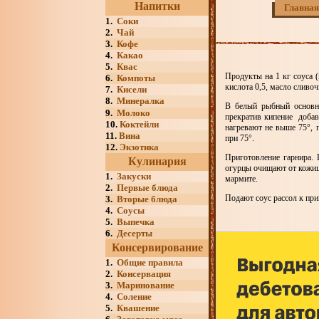
Напитки
Главная
1.
Соки
2.
Чай
3.
Кофе
4.
Какао
5.
Квас
Продукты на 1 кг соуса (
6.
Компоты
кислота 0,5, масло сливо
7.
Кисели
8.
Минералка
В белый рыбный основно
9.
Молоко
прекратив кипение добав
10.
Коктейли
нагревают не выше 75°, 
11.
Вина
при 75°.
12.
Экзотика
Приготовление гарнира.
Кулинария
огурцы очищают от кожицы
1.
Закуски
мармите.
2.
Первые блюда
Подают соус рассол к прип
3.
Вторые блюда
4.
Соусы
5.
Выпечка
6.
Десерты
Консервирование
1.
Общие правила
2.
Консервация
3.
Маринование
4.
Соление
5.
Квашение